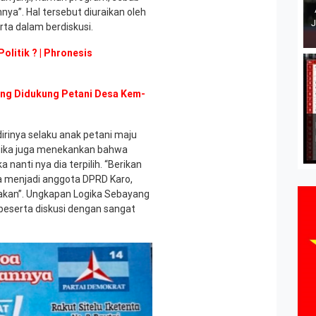
ya”. Hal tersebut diuraikan oleh
J
rta dalam berdiskusi.
olitik ? | Phronesis
ng Didukung Petani Desa Kem-
irinya selaku anak petani maju
ogika juga menekankan bahwa
 nanti nya dia terpilih. “Berikan
menjadi anggota DPRD Karo,
nakan”. Ungkapan Logika Sebayang
peserta diskusi dengan sangat