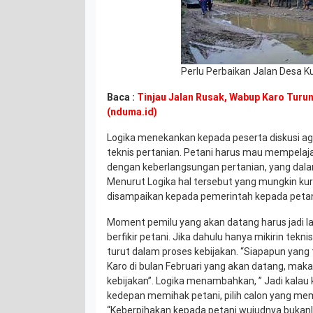
Perlu Perbaikan Jalan Desa K
Baca :
Tinjau Jalan Rusak, Wabup Karo Turun
(nduma.id)
Logika menekankan kepada peserta diskusi agar
teknis pertanian. Petani harus mau mempelaja
dengan keberlangsungan pertanian, yang dalam
Menurut Logika hal tersebut yang mungkin kur
disampaikan kepada pemerintah kepada petan
Moment pemilu yang akan datang harus jadi l
berfikir petani. Jika dahulu hanya mikirin tek
turut dalam proses kebijakan. “Siapapun yang
Karo di bulan Februari yang akan datang, ma
kebijakan”. Logika menambahkan, ” Jadi kalau 
kedepan memihak petani, pilih calon yang me
“Keberpihakan kepada petani wujudnya bukanl