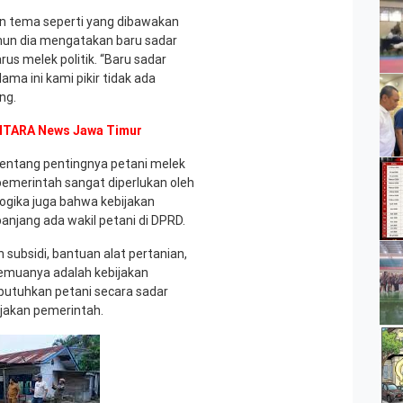
an tema seperti yang dibawakan
mun dia mengatakan baru sadar
rus melek politik. “Baru sadar
lama ini kami pikir tidak ada
ng.
 ANTARA News Jawa Timur
tentang pentingnya petani melek
pemerintah sangat diperlukan oleh
ogika juga bahwa kebijakan
anjang ada wakil petani di DPRD.
 subsidi, bantuan alat pertanian,
semuanya adalah kebijakan
dibutuhkan petani secara sadar
ijakan pemerintah.