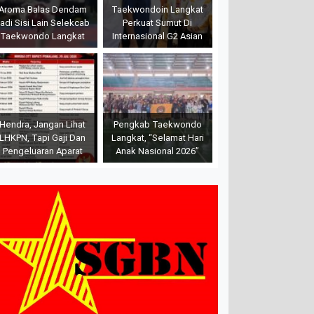
Aroma Balas Dendam
Taekwondoin Langkat
adi Sisi Lain Selekcab
Perkuat Sumut Di
Taekwondo Langkat
Internasional G2 Asian
Hendra, Jangan Lihat
Pengkab Taekwondo
LHKPN, Tapi Gaji Dan
Langkat, “Selamat Hari
Pengeluaran Aparat
Anak Nasional 2026”