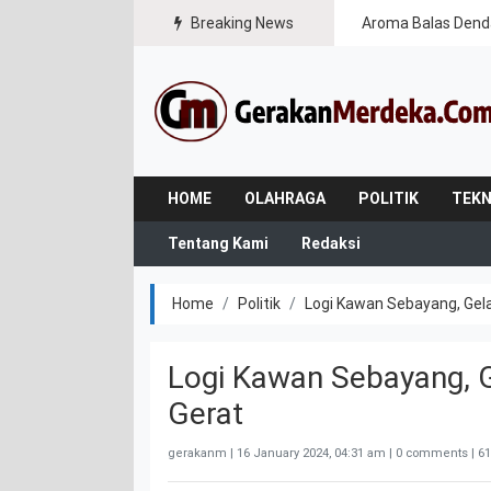
Breaking News
Aroma Balas Dend
HOME
OLAHRAGA
POLITIK
TEKN
Tentang Kami
Redaksi
Home
Politik
Logi Kawan Sebayang, Gelar
Logi Kawan Sebayang, Ge
Gerat
gerakanm |
16 January 2024, 04:31 am
| 0 comments | 61