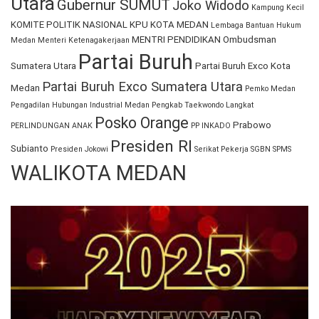
Utara
Gubernur SUMUT
Joko Widodo
Kampung Kecil
KOMITE POLITIK NASIONAL
KPU KOTA MEDAN
Lembaga Bantuan Hukum
MENTRI PENDIDIKAN
Ombudsman
Medan
Menteri Ketenagakerjaan
Partai Buruh
Sumatera Utara
Partai Buruh Exco Kota
Partai Buruh Exco Sumatera Utara
Medan
Pemko Medan
Pengadilan Hubungan Industrial Medan
Pengkab Taekwondo Langkat
Posko Orange
Prabowo
PERLINDUNGAN ANAK
PP INKADO
Presiden RI
Subianto
Presiden Jokowi
Serikat Pekerja
SGBN
SPMS
WALIKOTA MEDAN