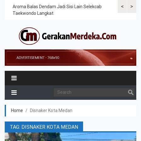
<
>
Cek
Aroma Balas Dendam Jadi Sisi Lain Selekcab
Taekwondoin
Taekwondo Langkat
Internasiona
Home
Disnaker Kota Medan
TAG: DISNAKER KOTA MEDAN