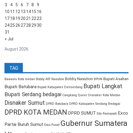
3
4
5
6
7
8
9
10
11
12
13
14
15
16
17
18
19
20
21
22
23
24
25
26
27
28
29
30
31
« Jul
August 2026
TAG
Bobby Nasution
Bupati Asahan
Bawaslu Kota medan
Bobby Afif Nasution
BPHN
Bupati Langkat
Bupati Batubara
Bupati Kabupaten Deliserdang
Bupati Serdang bedagai
Cangkang Queer
Disnaker Kota Medan
Disnaker Sumut
DPRD Batubara
DPRD Kabupaten Serdang Bedagai
DPRD KOTA MEDAN
DPRD SUMUT
Exco
Edy Ramayadi
Gubernur Sumatera
Partai Buruh Sumut
Exco Pusat