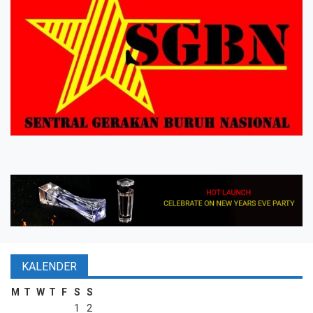
KALENDER
M
T
W
T
F
S
S
1
2