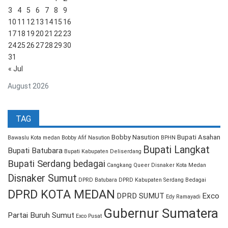
3
4
5
6
7
8
9
10
11
12
13
14
15
16
17
18
19
20
21
22
23
24
25
26
27
28
29
30
31
« Jul
August 2026
TAG
Bobby Nasution
Bupati Asahan
Bawaslu Kota medan
Bobby Afif Nasution
BPHN
Bupati Langkat
Bupati Batubara
Bupati Kabupaten Deliserdang
Bupati Serdang bedagai
Cangkang Queer
Disnaker Kota Medan
Disnaker Sumut
DPRD Batubara
DPRD Kabupaten Serdang Bedagai
DPRD KOTA MEDAN
DPRD SUMUT
Exco
Edy Ramayadi
Gubernur Sumatera
Partai Buruh Sumut
Exco Pusat