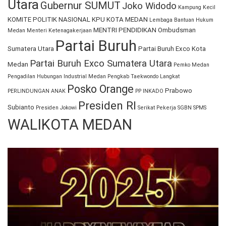
Utara
Gubernur SUMUT
Joko Widodo
Kampung Kecil
KOMITE POLITIK NASIONAL
KPU KOTA MEDAN
Lembaga Bantuan Hukum
MENTRI PENDIDIKAN
Ombudsman
Medan
Menteri Ketenagakerjaan
Partai Buruh
Sumatera Utara
Partai Buruh Exco Kota
Partai Buruh Exco Sumatera Utara
Medan
Pemko Medan
Pengadilan Hubungan Industrial Medan
Pengkab Taekwondo Langkat
Posko Orange
Prabowo
PERLINDUNGAN ANAK
PP INKADO
Presiden RI
Subianto
Presiden Jokowi
Serikat Pekerja
SGBN
SPMS
WALIKOTA MEDAN