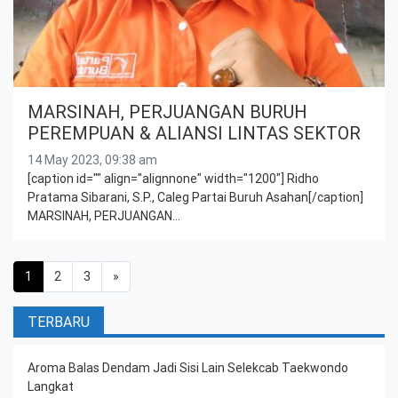
MARSINAH, PERJUANGAN BURUH
PEREMPUAN & ALIANSI LINTAS SEKTOR
14 May 2023, 09:38 am
[caption id="" align="alignnone" width="1200"] Ridho
Pratama Sibarani, S.P., Caleg Partai Buruh Asahan[/caption]
MARSINAH, PERJUANGAN…
Posts navigation
1
2
3
»
TERBARU
Aroma Balas Dendam Jadi Sisi Lain Selekcab Taekwondo
Langkat