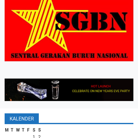
KALENDER
M
T
W
T
F
S
S
1
2