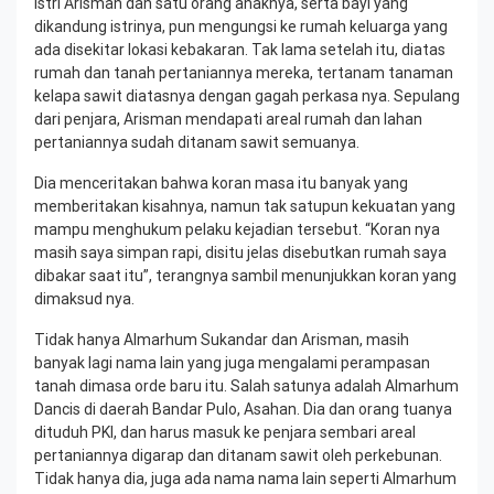
Istri Arisman dan satu orang anaknya, serta bayi yang
dikandung istrinya, pun mengungsi ke rumah keluarga yang
ada disekitar lokasi kebakaran. Tak lama setelah itu, diatas
rumah dan tanah pertaniannya mereka, tertanam tanaman
kelapa sawit diatasnya dengan gagah perkasa nya. Sepulang
dari penjara, Arisman mendapati areal rumah dan lahan
pertaniannya sudah ditanam sawit semuanya.
Dia menceritakan bahwa koran masa itu banyak yang
memberitakan kisahnya, namun tak satupun kekuatan yang
mampu menghukum pelaku kejadian tersebut. “Koran nya
masih saya simpan rapi, disitu jelas disebutkan rumah saya
dibakar saat itu”, terangnya sambil menunjukkan koran yang
dimaksud nya.
Tidak hanya Almarhum Sukandar dan Arisman, masih
banyak lagi nama lain yang juga mengalami perampasan
tanah dimasa orde baru itu. Salah satunya adalah Almarhum
Dancis di daerah Bandar Pulo, Asahan. Dia dan orang tuanya
dituduh PKI, dan harus masuk ke penjara sembari areal
pertaniannya digarap dan ditanam sawit oleh perkebunan.
Tidak hanya dia, juga ada nama nama lain seperti Almarhum