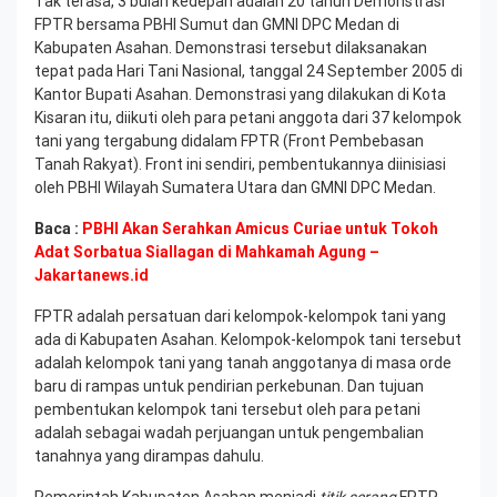
Tak terasa, 3 bulan kedepan adalah 20 tahun Demonstrasi
FPTR bersama PBHI Sumut dan GMNI DPC Medan di
Kabupaten Asahan. Demonstrasi tersebut dilaksanakan
tepat pada Hari Tani Nasional, tanggal 24 September 2005 di
Kantor Bupati Asahan. Demonstrasi yang dilakukan di Kota
Kisaran itu, diikuti oleh para petani anggota dari 37 kelompok
tani yang tergabung didalam FPTR (Front Pembebasan
Tanah Rakyat). Front ini sendiri, pembentukannya diinisiasi
oleh PBHI Wilayah Sumatera Utara dan GMNI DPC Medan.
Baca :
PBHI Akan Serahkan Amicus Curiae untuk Tokoh
Adat Sorbatua Siallagan di Mahkamah Agung –
Jakartanews.id
FPTR adalah persatuan dari kelompok-kelompok tani yang
ada di Kabupaten Asahan. Kelompok-kelompok tani tersebut
adalah kelompok tani yang tanah anggotanya di masa orde
baru di rampas untuk pendirian perkebunan. Dan tujuan
pembentukan kelompok tani tersebut oleh para petani
adalah sebagai wadah perjuangan untuk pengembalian
tanahnya yang dirampas dahulu.
Pemerintah Kabupaten Asahan menjadi
titik serang
FPTR,