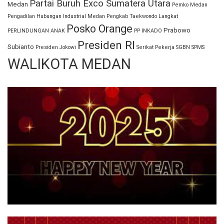
Partai Buruh Exco Sumatera Utara
Medan
Pemko Medan
Pengadilan Hubungan Industrial Medan
Pengkab Taekwondo Langkat
Posko Orange
Prabowo
PERLINDUNGAN ANAK
PP INKADO
Presiden RI
Subianto
Presiden Jokowi
Serikat Pekerja
SGBN
SPMS
WALIKOTA MEDAN