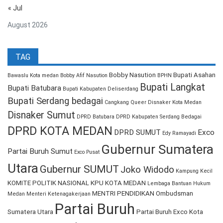
« Jul
August 2026
TAG
Bobby Nasution
Bupati Asahan
Bawaslu Kota medan
Bobby Afif Nasution
BPHN
Bupati Langkat
Bupati Batubara
Bupati Kabupaten Deliserdang
Bupati Serdang bedagai
Cangkang Queer
Disnaker Kota Medan
Disnaker Sumut
DPRD Batubara
DPRD Kabupaten Serdang Bedagai
DPRD KOTA MEDAN
DPRD SUMUT
Exco
Edy Ramayadi
Gubernur Sumatera
Partai Buruh Sumut
Exco Pusat
Utara
Gubernur SUMUT
Joko Widodo
Kampung Kecil
KOMITE POLITIK NASIONAL
KPU KOTA MEDAN
Lembaga Bantuan Hukum
MENTRI PENDIDIKAN
Ombudsman
Medan
Menteri Ketenagakerjaan
Partai Buruh
Sumatera Utara
Partai Buruh Exco Kota