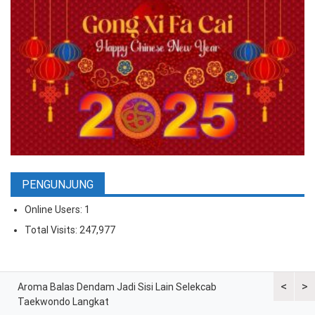
PENGUNJUNG
Online Users:
1
Total Visits:
247,977
<
>
ran
Aroma Balas Dendam Jadi Sisi Lain Selekcab
Taekwondo
Taekwondo Langkat
G2 Asian