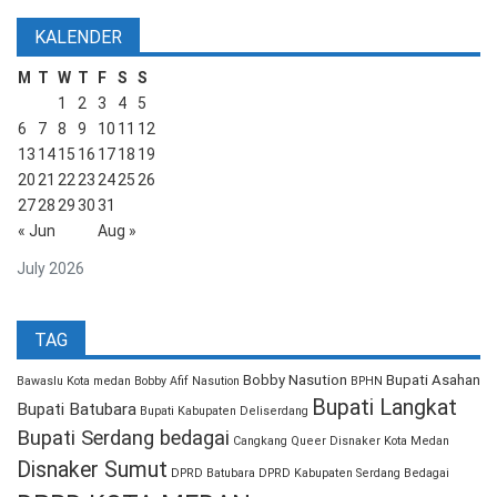
KALENDER
M
T
W
T
F
S
S
1
2
3
4
5
6
7
8
9
10
11
12
13
14
15
16
17
18
19
20
21
22
23
24
25
26
27
28
29
30
31
« Jun
Aug »
July 2026
TAG
Bobby Nasution
Bupati Asahan
Bawaslu Kota medan
Bobby Afif Nasution
BPHN
Bupati Langkat
Bupati Batubara
Bupati Kabupaten Deliserdang
Bupati Serdang bedagai
Cangkang Queer
Disnaker Kota Medan
Disnaker Sumut
DPRD Batubara
DPRD Kabupaten Serdang Bedagai