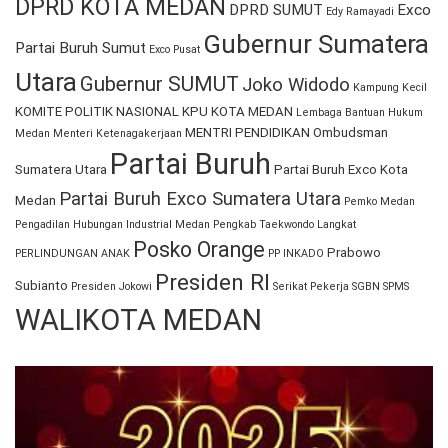
DPRD KOTA MEDAN
DPRD SUMUT
Exco
Edy Ramayadi
Gubernur Sumatera
Partai Buruh Sumut
Exco Pusat
Utara
Gubernur SUMUT
Joko Widodo
Kampung Kecil
KOMITE POLITIK NASIONAL
KPU KOTA MEDAN
Lembaga Bantuan Hukum
MENTRI PENDIDIKAN
Ombudsman
Medan
Menteri Ketenagakerjaan
Partai Buruh
Sumatera Utara
Partai Buruh Exco Kota
Partai Buruh Exco Sumatera Utara
Medan
Pemko Medan
Pengadilan Hubungan Industrial Medan
Pengkab Taekwondo Langkat
Posko Orange
Prabowo
PERLINDUNGAN ANAK
PP INKADO
Presiden RI
Subianto
Presiden Jokowi
Serikat Pekerja
SGBN
SPMS
WALIKOTA MEDAN