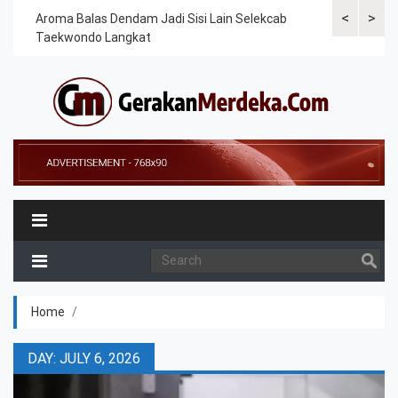
<
>
Cek
Aroma Balas Dendam Jadi Sisi Lain Selekcab
Taekwondoin
Taekwondo Langkat
Internasiona
Home
DAY: JULY 6, 2026