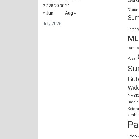
Serd
27
28
29
30
31
Disnak
« Jun
Aug »
Sum
July 2026
Serdan
ME
Ramaya
Pusat
Su
Gub
Wid
NASI
Bantu
Ketena
Ombud
Pa
Exco 