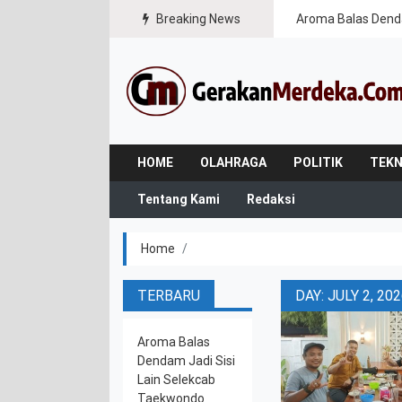
Breaking News
Aroma Balas Dend
HOME
OLAHRAGA
POLITIK
TEKN
Tentang Kami
Redaksi
Home
TERBARU
DAY: JULY 2, 20
Aroma Balas
Dendam Jadi Sisi
Lain Selekcab
Taekwondo