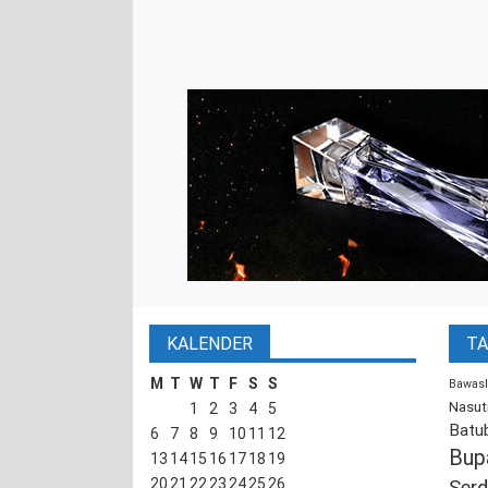
KALENDER
TA
M
T
W
T
F
S
S
Bawasl
Nasut
1
2
3
4
5
Batu
6
7
8
9
10
11
12
Bup
13
14
15
16
17
18
19
20
21
22
23
24
25
26