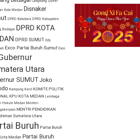
ang bedagai
Cangkang Queer
Disnaker
er Kota Medan
ut
DPRD Batubara
DPRD Kabupaten
DPRD KOTA
g Bedagai
DAN
DPRD SUMUT
Edy
Exco Partai Buruh Sumut
di
Exco
Gubernur
matera Utara
ernur SUMUT
Joko
odo
KOMITE POLITIK
Kampung Kecil
ONAL
KPU KOTA MEDAN
Lembaga
an Hukum Medan
Menteri
MENTRI PENDIDIKAN
gakerjaan
sman Sumatera Utara
rtai Buruh
Partai Buruh
Partai Buruh
Kota Medan