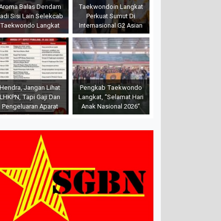
Aroma Balas Dendam
Taekwondoin Langkat
adi Sisi Lain Selekcab
Perkuat Sumut Di
Taekwondo Langkat
Internasional G2 Asian
Hendra, Jangan Lihat
Pengkab Taekwondo
LHKPN, Tapi Gaji Dan
Langkat, “Selamat Hari
Pengeluaran Aparat
Anak Nasional 2026”