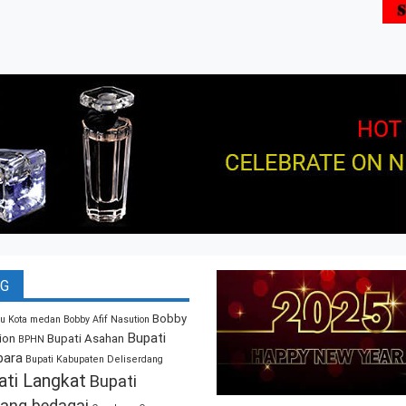
G
Bobby
u Kota medan
Bobby Afif Nasution
Bupati
ion
Bupati Asahan
BPHN
bara
Bupati Kabupaten Deliserdang
ati Langkat
Bupati