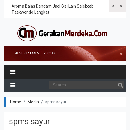
<
>
Cek
Aroma Balas Dendam Jadi Sisi Lain Selekcab
Taekwondoin
Taekwondo Langkat
Internasiona
Home
Media
spms sayur
spms sayur