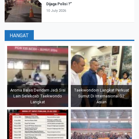
Dijaga Polisi ?”
10 July 2026
HANGAT
Aroma Balas Dendam Jadi Sisi
Taekwondoin Langkat Perkuat
Lain Selekcab Taekwondo
Sumut Di Internasional G2
Langkat
Asian