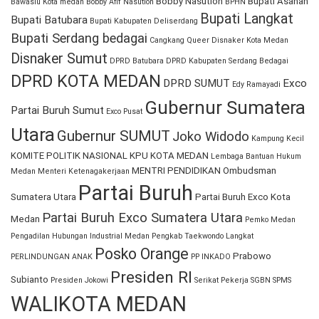
Bobby Nasution
Bupati Asahan
Bawaslu Kota medan
Bobby Afif Nasution
BPHN
Bupati Langkat
Bupati Batubara
Bupati Kabupaten Deliserdang
Bupati Serdang bedagai
Cangkang Queer
Disnaker Kota Medan
Disnaker Sumut
DPRD Batubara
DPRD Kabupaten Serdang Bedagai
DPRD KOTA MEDAN
DPRD SUMUT
Exco
Edy Ramayadi
Gubernur Sumatera
Partai Buruh Sumut
Exco Pusat
Utara
Gubernur SUMUT
Joko Widodo
Kampung Kecil
KOMITE POLITIK NASIONAL
KPU KOTA MEDAN
Lembaga Bantuan Hukum
MENTRI PENDIDIKAN
Ombudsman
Medan
Menteri Ketenagakerjaan
Partai Buruh
Sumatera Utara
Partai Buruh Exco Kota
Partai Buruh Exco Sumatera Utara
Medan
Pemko Medan
Pengadilan Hubungan Industrial Medan
Pengkab Taekwondo Langkat
Posko Orange
Prabowo
PERLINDUNGAN ANAK
PP INKADO
Presiden RI
Subianto
Presiden Jokowi
Serikat Pekerja
SGBN
SPMS
WALIKOTA MEDAN