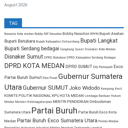
August 2026
TAG
Bobby Nasution
Bupati Asahan
Bawaslu Kota medan
Bobby Afif Nasution
BPHN
Bupati Langkat
Bupati Batubara
Bupati Kabupaten Deliserdang
Bupati Serdang bedagai
Cangkang Queer
Disnaker Kota Medan
Disnaker Sumut
DPRD Batubara
DPRD Kabupaten Serdang Bedagai
DPRD KOTA MEDAN
DPRD SUMUT
Exco
Edy Ramayadi
Gubernur Sumatera
Partai Buruh Sumut
Exco Pusat
Utara
Gubernur SUMUT
Joko Widodo
Kampung Kecil
KOMITE POLITIK NASIONAL
KPU KOTA MEDAN
Lembaga Bantuan Hukum
MENTRI PENDIDIKAN
Ombudsman
Medan
Menteri Ketenagakerjaan
Partai Buruh
Sumatera Utara
Partai Buruh Exco Kota
Partai Buruh Exco Sumatera Utara
Medan
Pemko Medan
Pengadilan Hubungan Industrial Medan
Pengkab Taekwondo Langkat