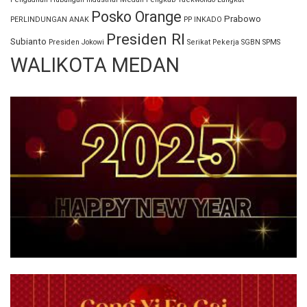
Posko Orange
Prabowo
PERLINDUNGAN ANAK
PP INKADO
Presiden RI
Subianto
Presiden Jokowi
Serikat Pekerja
SGBN
SPMS
WALIKOTA MEDAN