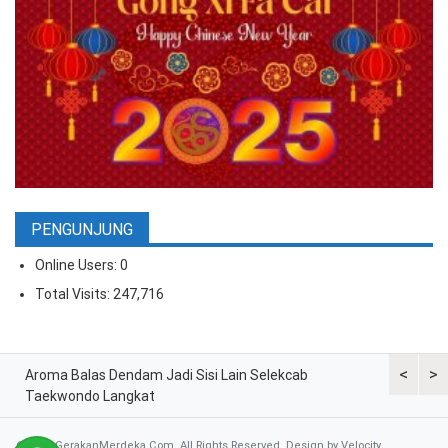
PENGUNJUNG
Online Users:
0
Total Visits:
247,716
<
>
ran
Aroma Balas Dendam Jadi Sisi Lain Selekcab
Taekwondo
Taekwondo Langkat
G2 Asian
© 2026 GerakanMerdeka.Com. All Rights Reserved. Design by
Velocity