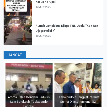
Kasus Korupsi
13 July 2026
Rumah Jampidsus Dijaga TNI. Ucok: “Kok Gak
Dijaga Polisi ?”
10 July 2026
HANGAT
Aroma Balas Dendam Jadi Sisi
Taekwondoin Langkat Perkuat
Lain Selekcab Taekwondo
Sumut Di Internasional G2
Langkat
Asian