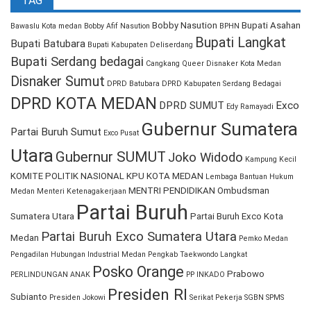
TAG
Bobby Nasution
Bupati Asahan
Bawaslu Kota medan
Bobby Afif Nasution
BPHN
Bupati Langkat
Bupati Batubara
Bupati Kabupaten Deliserdang
Bupati Serdang bedagai
Cangkang Queer
Disnaker Kota Medan
Disnaker Sumut
DPRD Batubara
DPRD Kabupaten Serdang Bedagai
DPRD KOTA MEDAN
DPRD SUMUT
Exco
Edy Ramayadi
Gubernur Sumatera
Partai Buruh Sumut
Exco Pusat
Utara
Gubernur SUMUT
Joko Widodo
Kampung Kecil
KOMITE POLITIK NASIONAL
KPU KOTA MEDAN
Lembaga Bantuan Hukum
MENTRI PENDIDIKAN
Ombudsman
Medan
Menteri Ketenagakerjaan
Partai Buruh
Sumatera Utara
Partai Buruh Exco Kota
Partai Buruh Exco Sumatera Utara
Medan
Pemko Medan
Pengadilan Hubungan Industrial Medan
Pengkab Taekwondo Langkat
Posko Orange
Prabowo
PERLINDUNGAN ANAK
PP INKADO
Presiden RI
Subianto
Presiden Jokowi
Serikat Pekerja
SGBN
SPMS