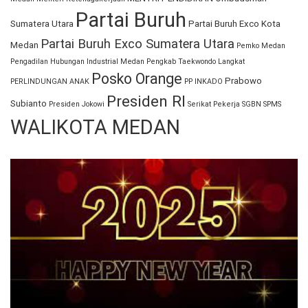
Partai Buruh
Sumatera Utara
Partai Buruh Exco Kota
Partai Buruh Exco Sumatera Utara
Medan
Pemko Medan
Pengadilan Hubungan Industrial Medan
Pengkab Taekwondo Langkat
Posko Orange
Prabowo
PERLINDUNGAN ANAK
PP INKADO
Presiden RI
Subianto
Presiden Jokowi
Serikat Pekerja
SGBN
SPMS
WALIKOTA MEDAN