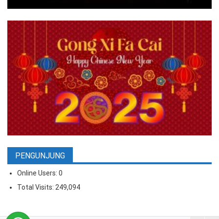
PENGUNJUNG
Online Users:
0
Total Visits:
249,094