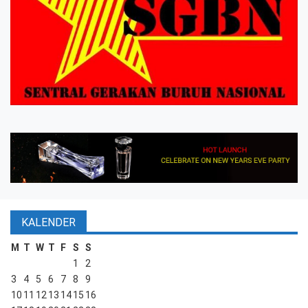
KALENDER
M
T
W
T
F
S
S
1
2
3
4
5
6
7
8
9
10
11
12
13
14
15
16