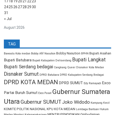
17
18
19
20
21
22
23
24
25
26
27
28
29
30
31
« Jul
August 2026
TAG
Bobby Nasution
Bupati Asahan
Bawaslu Kota medan
Bobby Afif Nasution
BPHN
Bupati Langkat
Bupati Batubara
Bupati Kabupaten Deliserdang
Bupati Serdang bedagai
Cangkang Queer
Disnaker Kota Medan
Disnaker Sumut
DPRD Batubara
DPRD Kabupaten Serdang Bedagai
DPRD KOTA MEDAN
DPRD SUMUT
Exco
Edy Ramayadi
Gubernur Sumatera
Partai Buruh Sumut
Exco Pusat
Utara
Gubernur SUMUT
Joko Widodo
Kampung Kecil
KOMITE POLITIK NASIONAL
KPU KOTA MEDAN
Lembaga Bantuan Hukum
MENTRI PENDIDIKAN
Ombudsman
Medan
Menteri Ketenagakerjaan