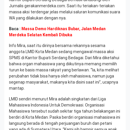
Jurnalis gerakanmerdeka.com. Saat itu teriakan-teriakan
massa aksi terdengar jelas melalui saluran komunikasi suara
WA yang dilakukan dengan nya.
Baca :
Massa Demo Hardiknas Bubar, Jalan Medan
Merdeka Selatan Kembali Dibuka
Info Mira, saat itu dirinya bersama rekannya sesama
anggota LMID Kota Medan sedang mengawal massa aksi
SPMS di Kantor Bupati Serdang Bedagai. Dari Mira diketahui
bahwa organ mahasiswa yang diikutinya memang memilih
turun ke basis massa rakyat yang berlawan. “Ia, kita melihat
perubahan tidak bisa hanya oleh mahasiswa, namun juga
segenap masyarakat, makanya kita disini saat ini”, ucapnya
mantap.
LMID sendiri menurut Mira adalah singkatan dari Liga
Mahasiswa Indonesia Untuk Demokraasi. Organisasi
Mahasiswa tersebut sudah sekitar tiga tahun belakangan ini
berdiri di Kota Medan. Paska berdiri organisasi mahasiswa ini
langsung berada di tengah perjuangan buruh dan petani
yang ada di Sumatera Utara. “Kami sih hampir semua anak