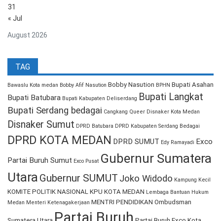
31
« Jul
August 2026
TAG
Bobby Nasution
Bupati Asahan
Bawaslu Kota medan
Bobby Afif Nasution
BPHN
Bupati Langkat
Bupati Batubara
Bupati Kabupaten Deliserdang
Bupati Serdang bedagai
Cangkang Queer
Disnaker Kota Medan
Disnaker Sumut
DPRD Batubara
DPRD Kabupaten Serdang Bedagai
DPRD KOTA MEDAN
DPRD SUMUT
Exco
Edy Ramayadi
Gubernur Sumatera
Partai Buruh Sumut
Exco Pusat
Utara
Gubernur SUMUT
Joko Widodo
Kampung Kecil
KOMITE POLITIK NASIONAL
KPU KOTA MEDAN
Lembaga Bantuan Hukum
MENTRI PENDIDIKAN
Ombudsman
Medan
Menteri Ketenagakerjaan
Partai Buruh
Sumatera Utara
Partai Buruh Exco Kota