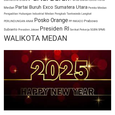
Partai Buruh Exco Sumatera Utara
Medan
Pemko Medan
Pengadilan Hubungan Industrial Medan
Pengkab Taekwondo Langkat
Posko Orange
Prabowo
PERLINDUNGAN ANAK
PP INKADO
Presiden RI
Subianto
Presiden Jokowi
Serikat Pekerja
SGBN
SPMS
WALIKOTA MEDAN