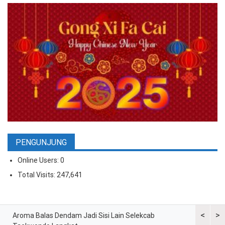
PENGUNJUNG
Online Users:
0
Total Visits:
247,641
<
>
ran
Aroma Balas Dendam Jadi Sisi Lain Selekcab
Taekwondo