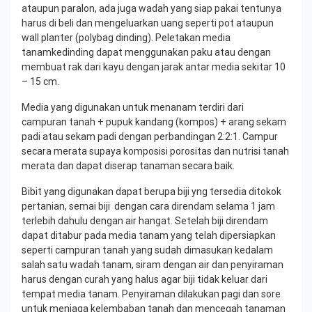
ataupun paralon, ada juga wadah yang siap pakai tentunya
harus di beli dan mengeluarkan uang seperti pot ataupun
wall planter (polybag dinding). Peletakan media
tanamkedinding dapat menggunakan paku atau dengan
membuat rak dari kayu dengan jarak antar media sekitar 10
– 15 cm.
Media yang digunakan untuk menanam terdiri dari
campuran tanah + pupuk kandang (kompos) + arang sekam
padi atau sekam padi dengan perbandingan 2:2:1. Campur
secara merata supaya komposisi porositas dan nutrisi tanah
merata dan dapat diserap tanaman secara baik.
Bibit yang digunakan dapat berupa biji yng tersedia ditokok
pertanian, semai biji dengan cara direndam selama 1 jam
terlebih dahulu dengan air hangat. Setelah biji direndam
dapat ditabur pada media tanam yang telah dipersiapkan
seperti campuran tanah yang sudah dimasukan kedalam
salah satu wadah tanam, siram dengan air dan penyiraman
harus dengan curah yang halus agar biji tidak keluar dari
tempat media tanam. Penyiraman dilakukan pagi dan sore
untuk menjaga kelembaban tanah dan mencegah tanaman