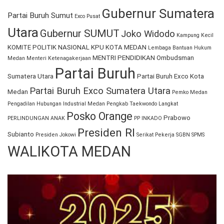
Gubernur Sumatera
Partai Buruh Sumut
Exco Pusat
Utara
Gubernur SUMUT
Joko Widodo
Kampung Kecil
KOMITE POLITIK NASIONAL
KPU KOTA MEDAN
Lembaga Bantuan Hukum
MENTRI PENDIDIKAN
Ombudsman
Medan
Menteri Ketenagakerjaan
Partai Buruh
Sumatera Utara
Partai Buruh Exco Kota
Partai Buruh Exco Sumatera Utara
Medan
Pemko Medan
Pengadilan Hubungan Industrial Medan
Pengkab Taekwondo Langkat
Posko Orange
Prabowo
PERLINDUNGAN ANAK
PP INKADO
Presiden RI
Subianto
Presiden Jokowi
Serikat Pekerja
SGBN
SPMS
WALIKOTA MEDAN