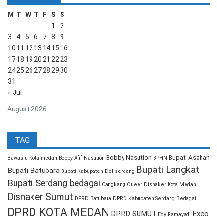
M
T
W
T
F
S
S
1
2
3
4
5
6
7
8
9
10
11
12
13
14
15
16
17
18
19
20
21
22
23
24
25
26
27
28
29
30
31
« Jul
August 2026
TAG
Bobby Nasution
Bupati Asahan
Bawaslu Kota medan
Bobby Afif Nasution
BPHN
Bupati Langkat
Bupati Batubara
Bupati Kabupaten Deliserdang
Bupati Serdang bedagai
Cangkang Queer
Disnaker Kota Medan
Disnaker Sumut
DPRD Batubara
DPRD Kabupaten Serdang Bedagai
DPRD KOTA MEDAN
DPRD SUMUT
Exco
Edy Ramayadi