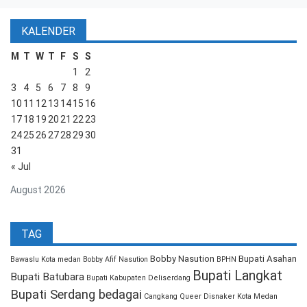
KALENDER
M
T
W
T
F
S
S
1
2
3
4
5
6
7
8
9
10
11
12
13
14
15
16
17
18
19
20
21
22
23
24
25
26
27
28
29
30
31
« Jul
August 2026
TAG
Bobby Nasution
Bupati Asahan
Bawaslu Kota medan
Bobby Afif Nasution
BPHN
Bupati Langkat
Bupati Batubara
Bupati Kabupaten Deliserdang
Bupati Serdang bedagai
Cangkang Queer
Disnaker Kota Medan