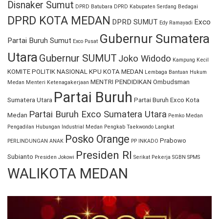
Disnaker Sumut
DPRD Batubara
DPRD Kabupaten Serdang Bedagai
DPRD KOTA MEDAN
DPRD SUMUT
Exco
Edy Ramayadi
Gubernur Sumatera
Partai Buruh Sumut
Exco Pusat
Utara
Gubernur SUMUT
Joko Widodo
Kampung Kecil
KOMITE POLITIK NASIONAL
KPU KOTA MEDAN
Lembaga Bantuan Hukum
MENTRI PENDIDIKAN
Ombudsman
Medan
Menteri Ketenagakerjaan
Partai Buruh
Sumatera Utara
Partai Buruh Exco Kota
Partai Buruh Exco Sumatera Utara
Medan
Pemko Medan
Pengadilan Hubungan Industrial Medan
Pengkab Taekwondo Langkat
Posko Orange
Prabowo
PERLINDUNGAN ANAK
PP INKADO
Presiden RI
Subianto
Presiden Jokowi
Serikat Pekerja
SGBN
SPMS
WALIKOTA MEDAN