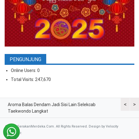
PENGUNJUNG
Online Users:
0
Total Visits:
247,670
<
>
ran
Aroma Balas Dendam Jadi Sisi Lain Selekcab
Taekwondo
Taekwondo Langkat
G2 Asian
© 2026 GerakanMerdeka.Com. All Rights Reserved. Design by
Velocity
Developer
.