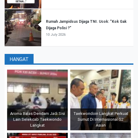
Rumah Jampidsus Dijaga TNI. Ucok: “Kok Gak
Dijaga Polisi ?”
10 July 2026
HANGAT
Aroma Balas Dendam Jadi Sisi
Taekwondoin Langkat Perkuat
Lain Selekcab Taekwondo
Sumut Di Internasional G2
Langkat
Asian