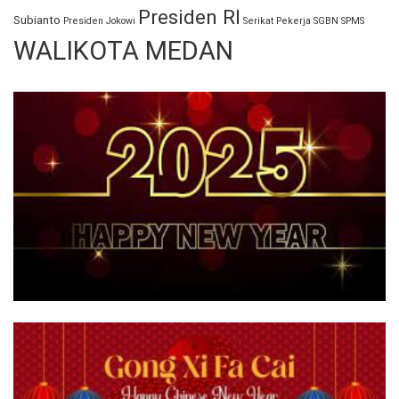
Presiden RI
Subianto
Presiden Jokowi
Serikat Pekerja
SGBN
SPMS
WALIKOTA MEDAN