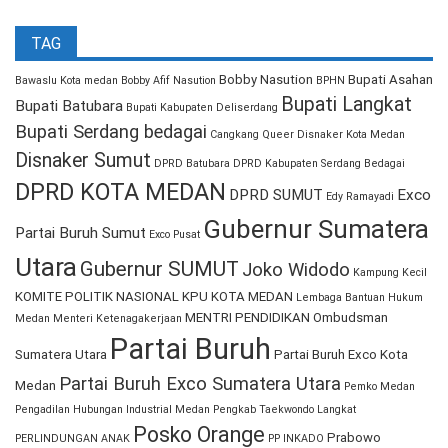
TAG
Bobby Nasution
Bupati Asahan
Bawaslu Kota medan
Bobby Afif Nasution
BPHN
Bupati Langkat
Bupati Batubara
Bupati Kabupaten Deliserdang
Bupati Serdang bedagai
Cangkang Queer
Disnaker Kota Medan
Disnaker Sumut
DPRD Batubara
DPRD Kabupaten Serdang Bedagai
DPRD KOTA MEDAN
DPRD SUMUT
Exco
Edy Ramayadi
Gubernur Sumatera
Partai Buruh Sumut
Exco Pusat
Utara
Gubernur SUMUT
Joko Widodo
Kampung Kecil
KOMITE POLITIK NASIONAL
KPU KOTA MEDAN
Lembaga Bantuan Hukum
MENTRI PENDIDIKAN
Ombudsman
Medan
Menteri Ketenagakerjaan
Partai Buruh
Sumatera Utara
Partai Buruh Exco Kota
Partai Buruh Exco Sumatera Utara
Medan
Pemko Medan
Pengadilan Hubungan Industrial Medan
Pengkab Taekwondo Langkat
Posko Orange
Prabowo
PERLINDUNGAN ANAK
PP INKADO