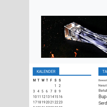
KALENDER
TA
M
T
W
T
F
S
S
Bawasl
Nasut
1
2
Batu
3
4
5
6
7
8
9
Bup
10
11
12
13
14
15
16
17
18
19
20
21
22
23
Serd