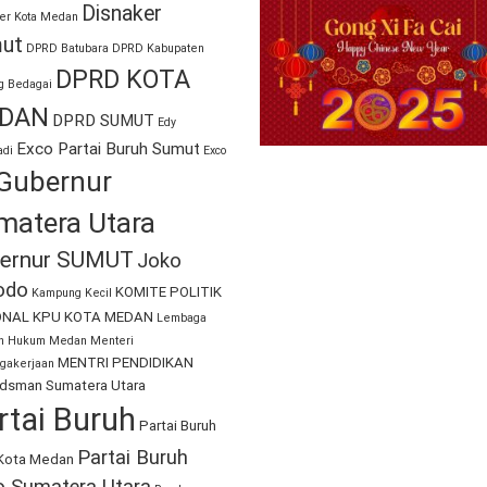
Disnaker
er Kota Medan
ut
DPRD Batubara
DPRD Kabupaten
DPRD KOTA
g Bedagai
DAN
DPRD SUMUT
Edy
Exco Partai Buruh Sumut
di
Exco
Gubernur
matera Utara
ernur SUMUT
Joko
odo
KOMITE POLITIK
Kampung Kecil
ONAL
KPU KOTA MEDAN
Lembaga
an Hukum Medan
Menteri
MENTRI PENDIDIKAN
gakerjaan
sman Sumatera Utara
rtai Buruh
Partai Buruh
Partai Buruh
Kota Medan