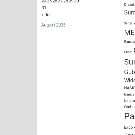
24
25
26
27
28
29
30
Disnak
31
Sum
« Jul
Serdan
August 2026
ME
Ramaya
Pusat
Su
Gub
Wid
NASI
Bantu
Ketena
Ombud
Pa
Exco 