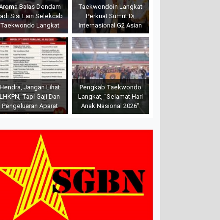
Aroma Balas Dendam
Taekwondoin Langkat
adi Sisi Lain Selekcab
Perkuat Sumut Di
Taekwondo Langkat
Internasional G2 Asian
Hendra, Jangan Lihat
Pengkab Taekwondo
LHKPN, Tapi Gaji Dan
Langkat, “Selamat Hari
Pengeluaran Aparat
Anak Nasional 2026”