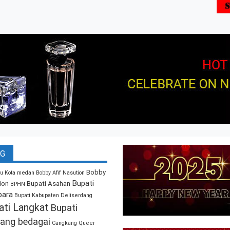
G
Bobby
u Kota medan
Bobby Afif Nasution
Bupati
ion
Bupati Asahan
BPHN
bara
Bupati Kabupaten Deliserdang
ati Langkat
Bupati
ang bedagai
Cangkang Queer