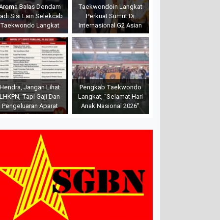
Aroma Balas Dendam
Taekwondoin Langkat
adi Sisi Lain Selekcab
Perkuat Sumut Di
Taekwondo Langkat
Internasional G2 Asian
Hendra, Jangan Lihat
Pengkab Taekwondo
LHKPN, Tapi Gaji Dan
Langkat, “Selamat Hari
Pengeluaran Aparat
Anak Nasional 2026”