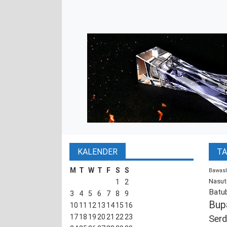
KALENDER
TA
M
T
W
T
F
S
S
Bawasl
Nasut
1
2
Batu
3
4
5
6
7
8
9
Bup
10
11
12
13
14
15
16
17
18
19
20
21
22
23
Serd