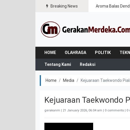
Breaking News
Aroma Balas Dend
HOME
OLAHRAGA
POLITIK
TEKN
Tentang Kami
Redaksi
Home
Media
Kejuaraan Taekwondo Pial
Kejuaraan Taekwondo P
gerakanm |
21 January 2026, 06:04 am
| 0 comments | 0 