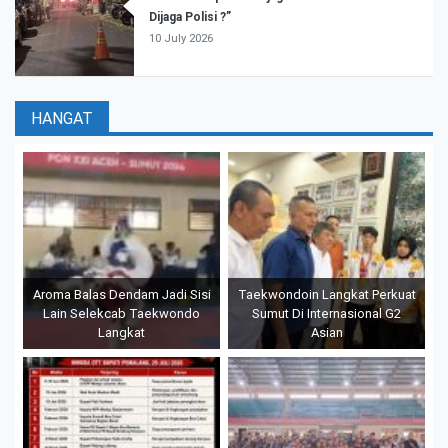
Dijaga Polisi ?”
10 July 2026
HANGAT
Aroma Balas Dendam Jadi Sisi
Taekwondoin Langkat Perkuat
Lain Selekcab Taekwondo
Sumut Di Internasional G2
Langkat
Asian