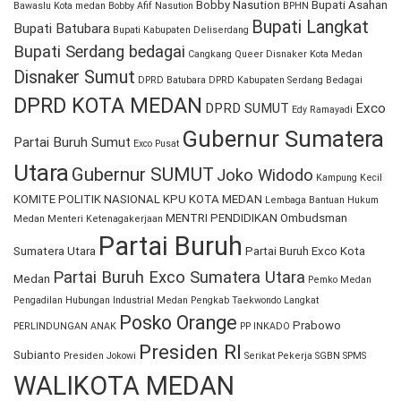
Bobby Nasution
Bupati Asahan
Bawaslu Kota medan
Bobby Afif Nasution
BPHN
Bupati Langkat
Bupati Batubara
Bupati Kabupaten Deliserdang
Bupati Serdang bedagai
Cangkang Queer
Disnaker Kota Medan
Disnaker Sumut
DPRD Batubara
DPRD Kabupaten Serdang Bedagai
DPRD KOTA MEDAN
DPRD SUMUT
Exco
Edy Ramayadi
Gubernur Sumatera
Partai Buruh Sumut
Exco Pusat
Utara
Gubernur SUMUT
Joko Widodo
Kampung Kecil
KOMITE POLITIK NASIONAL
KPU KOTA MEDAN
Lembaga Bantuan Hukum
MENTRI PENDIDIKAN
Ombudsman
Medan
Menteri Ketenagakerjaan
Partai Buruh
Sumatera Utara
Partai Buruh Exco Kota
Partai Buruh Exco Sumatera Utara
Medan
Pemko Medan
Pengadilan Hubungan Industrial Medan
Pengkab Taekwondo Langkat
Posko Orange
Prabowo
PERLINDUNGAN ANAK
PP INKADO
Presiden RI
Subianto
Presiden Jokowi
Serikat Pekerja
SGBN
SPMS
WALIKOTA MEDAN