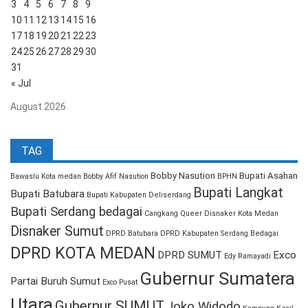
3
4
5
6
7
8
9
10
11
12
13
14
15
16
17
18
19
20
21
22
23
24
25
26
27
28
29
30
31
« Jul
August 2026
TAG
Bobby Nasution
Bupati Asahan
Bawaslu Kota medan
Bobby Afif Nasution
BPHN
Bupati Langkat
Bupati Batubara
Bupati Kabupaten Deliserdang
Bupati Serdang bedagai
Cangkang Queer
Disnaker Kota Medan
Disnaker Sumut
DPRD Batubara
DPRD Kabupaten Serdang Bedagai
DPRD KOTA MEDAN
DPRD SUMUT
Exco
Edy Ramayadi
Gubernur Sumatera
Partai Buruh Sumut
Exco Pusat
Utara
Gubernur SUMUT
Joko Widodo