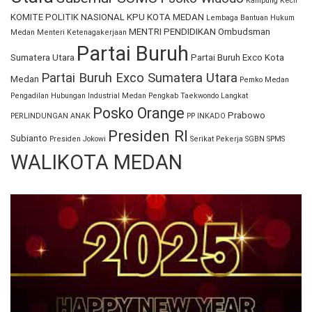
Kampung Kecil
KOMITE POLITIK NASIONAL
KPU KOTA MEDAN
Lembaga Bantuan Hukum
MENTRI PENDIDIKAN
Ombudsman
Medan
Menteri Ketenagakerjaan
Partai Buruh
Sumatera Utara
Partai Buruh Exco Kota
Partai Buruh Exco Sumatera Utara
Medan
Pemko Medan
Pengadilan Hubungan Industrial Medan
Pengkab Taekwondo Langkat
Posko Orange
Prabowo
PERLINDUNGAN ANAK
PP INKADO
Presiden RI
Subianto
Presiden Jokowi
Serikat Pekerja
SGBN
SPMS
WALIKOTA MEDAN