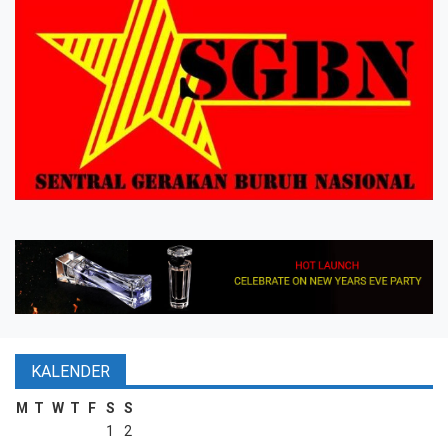
KALENDER
M
T
W
T
F
S
S
1
2