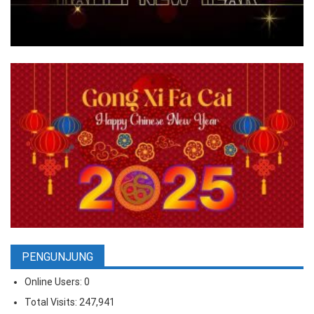
PENGUNJUNG
Online Users:
0
Total Visits:
247,941