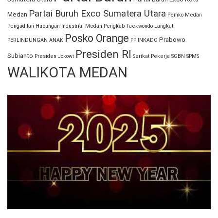
Partai Buruh Exco Sumatera Utara
Medan
Pemko Medan
Pengadilan Hubungan Industrial Medan
Pengkab Taekwondo Langkat
Posko Orange
Prabowo
PERLINDUNGAN ANAK
PP INKADO
Presiden RI
Subianto
Presiden Jokowi
Serikat Pekerja
SGBN
SPMS
WALIKOTA MEDAN