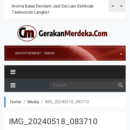
<
>
Cek
Aroma Balas Dendam Jadi Sisi Lain Selekcab
Taekwondoin
Taekwondo Langkat
Internasiona
Home
Media
IMG_20240518_083710
IMG_20240518_083710