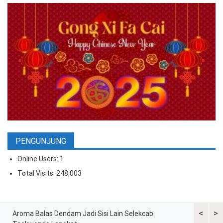
PENGUNJUNG
Online Users:
1
Total Visits:
248,003
<
>
ran
Aroma Balas Dendam Jadi Sisi Lain Selekcab
Taekwondo