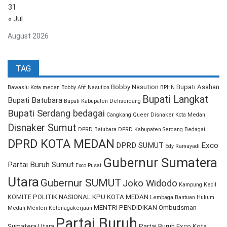
31
« Jul
August 2026
TAG
Bobby Nasution
Bupati Asahan
Bawaslu Kota medan
Bobby Afif Nasution
BPHN
Bupati Langkat
Bupati Batubara
Bupati Kabupaten Deliserdang
Bupati Serdang bedagai
Cangkang Queer
Disnaker Kota Medan
Disnaker Sumut
DPRD Batubara
DPRD Kabupaten Serdang Bedagai
DPRD KOTA MEDAN
DPRD SUMUT
Exco
Edy Ramayadi
Gubernur Sumatera
Partai Buruh Sumut
Exco Pusat
Utara
Gubernur SUMUT
Joko Widodo
Kampung Kecil
KOMITE POLITIK NASIONAL
KPU KOTA MEDAN
Lembaga Bantuan Hukum
MENTRI PENDIDIKAN
Ombudsman
Medan
Menteri Ketenagakerjaan
Partai Buruh
Sumatera Utara
Partai Buruh Exco Kota