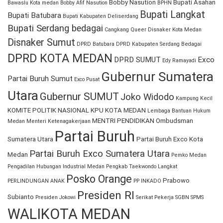
Bobby Nasution
Bupati Asahan
Bawaslu Kota medan
Bobby Afif Nasution
BPHN
Bupati Langkat
Bupati Batubara
Bupati Kabupaten Deliserdang
Bupati Serdang bedagai
Cangkang Queer
Disnaker Kota Medan
Disnaker Sumut
DPRD Batubara
DPRD Kabupaten Serdang Bedagai
DPRD KOTA MEDAN
DPRD SUMUT
Exco
Edy Ramayadi
Gubernur Sumatera
Partai Buruh Sumut
Exco Pusat
Utara
Gubernur SUMUT
Joko Widodo
Kampung Kecil
KOMITE POLITIK NASIONAL
KPU KOTA MEDAN
Lembaga Bantuan Hukum
MENTRI PENDIDIKAN
Ombudsman
Medan
Menteri Ketenagakerjaan
Partai Buruh
Sumatera Utara
Partai Buruh Exco Kota
Partai Buruh Exco Sumatera Utara
Medan
Pemko Medan
Pengadilan Hubungan Industrial Medan
Pengkab Taekwondo Langkat
Posko Orange
Prabowo
PERLINDUNGAN ANAK
PP INKADO
Presiden RI
Subianto
Presiden Jokowi
Serikat Pekerja
SGBN
SPMS
WALIKOTA MEDAN