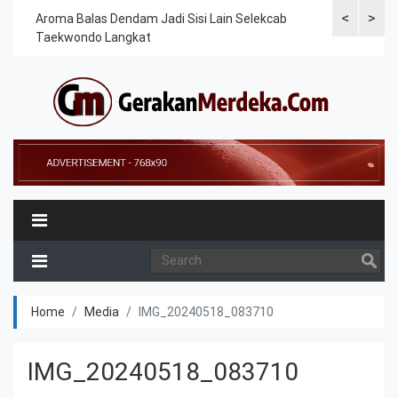
<
>
Cek
Aroma Balas Dendam Jadi Sisi Lain Selekcab
Taekwondoin
Taekwondo Langkat
Internasiona
Home
Media
IMG_20240518_083710
IMG_20240518_083710