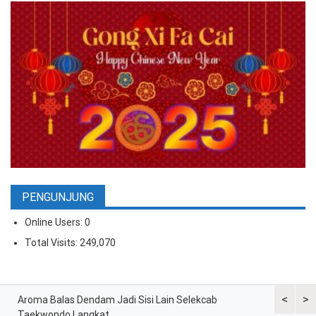
PENGUNJUNG
Online Users:
0
Total Visits:
249,070
<
>
ran
Aroma Balas Dendam Jadi Sisi Lain Selekcab
Taekwondo
Taekwondo Langkat
G2 Asian