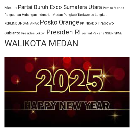
Partai Buruh Exco Sumatera Utara
Medan
Pemko Medan
Pengadilan Hubungan Industrial Medan
Pengkab Taekwondo Langkat
Posko Orange
Prabowo
PERLINDUNGAN ANAK
PP INKADO
Presiden RI
Subianto
Presiden Jokowi
Serikat Pekerja
SGBN
SPMS
WALIKOTA MEDAN