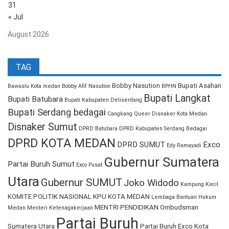
31
« Jul
August 2026
TAG
Bobby Nasution
Bupati Asahan
Bawaslu Kota medan
Bobby Afif Nasution
BPHN
Bupati Langkat
Bupati Batubara
Bupati Kabupaten Deliserdang
Bupati Serdang bedagai
Cangkang Queer
Disnaker Kota Medan
Disnaker Sumut
DPRD Batubara
DPRD Kabupaten Serdang Bedagai
DPRD KOTA MEDAN
DPRD SUMUT
Exco
Edy Ramayadi
Gubernur Sumatera
Partai Buruh Sumut
Exco Pusat
Utara
Gubernur SUMUT
Joko Widodo
Kampung Kecil
KOMITE POLITIK NASIONAL
KPU KOTA MEDAN
Lembaga Bantuan Hukum
MENTRI PENDIDIKAN
Ombudsman
Medan
Menteri Ketenagakerjaan
Partai Buruh
Sumatera Utara
Partai Buruh Exco Kota