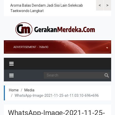
<
>
Cek
Aroma Balas Dendam Jadi Sisi Lain Selekcab
Taekwondoin
Taekwondo Langkat
Internasiona
Home
Media
WhatsApp-Image-2021-11-25-at-11.03.10-696×696
WhatsApp-Image-2021-11-25-