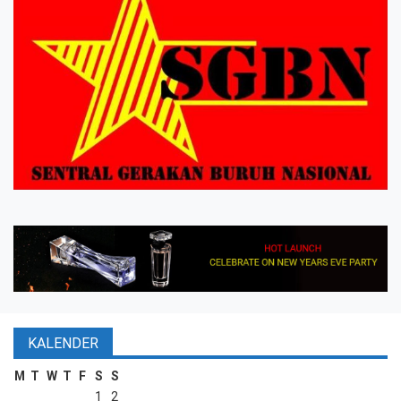
KALENDER
M
T
W
T
F
S
S
1
2