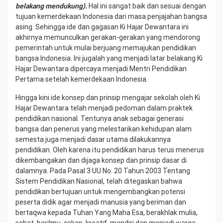
belakang mendukung).
Hal ini sangat baik dan sesuai dengan
tujuan kemerdekaan Indonesia dari masa penjajahan bangsa
asing. Sehingga ide dan gagasan Ki Hajar Dewantara ini
akhirnya memunculkan gerakan-gerakan yang mendorong
pemerintah untuk mulai berjuang memajukan pendidikan
bangsa Indonesia. Ini jugalah yang menjadi latar belakang Ki
Hajar Dewantara dipercaya menjadi Mentri Pendidikan
Pertama setelah kemerdekaan Indonesia.
Hingga kini ide konsep dan prinsip mengajar sekolah oleh Ki
Hajar Dewantara telah menjadi pedoman dalam praktek
pendidikan nasional. Tentunya anak sebagai generasi
bangsa dan penerus yang melestarikan kehidupan alam
semesta juga menjadi dasar utama dilakukannya
pendidikan. Oleh karena itu pendidikan harus terus menerus
dikembangakan dan dijaga konsep dan prinsip dasar di
dalamnya. Pada Pasal 3 UU No. 20 Tahun 2003 Tentang
Sistem Pendidikan Nasional, telah ditegaskan bahwa
pendidikan bertujuan untuk mengembangkan potensi
peserta didik agar menjadi manusia yang beriman dan
bertaqwa kepada Tuhan Yang Maha Esa, berakhlak mulia,
sehat, berilmu, cakap, kreatif, mandiri dan menjadi warga