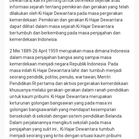
Dewantara, kali ini penting untuk berefleksi sejenak atas
informasi sejarah tentang pemikiran dan gerakan yang telah
dilakukan oleh Ki Hajar Dewantara pada masa pergerakan
kemerdekaan. Pemikiran dan gerakan Ki Hajar Dewantara
dapat dilihat dalam masa sejarah
Ki Hajar Dewantara
bertumbuh dan berkembang pada masa penjajahan dan
kemerdekaan Indonesia.
2 Mei 1889-26 April 1959 merupakan masa dimana Indonesia
dalam masa penjajahan bangsa asing sampai masa
kemerdekaan menjadi negara Republik Indonesia. Pada
masa inilah Ki Hajar Dewantara lahir dan tumbuh menjadi
seorang pendidik, politisi, penulis, wartawan, Mentri
Pendidikan RI pertama dan aktivis pergerakan kemerdekaan
khususnya melalui gerakan-gerakan dalam ranah pendidikan
untuk kaum pribumi. Ki Hajar Dewantara merupakan
keturunan golongan bangsawan yang pada masa ini
golongan bangsawanlah yang mendapat kesempatan
bersekolah di sekolah dengan sistem pendidikan Belanda.
Dalam perjalanannya mengikuti sekolah pada masa
penjajahan yang sulit ini , Ki Hajar Dewantara tumbuh
menjadi seorang yang kritis dengan situasi kaum pribumi