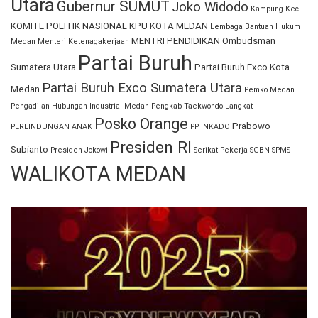
Utara
Gubernur SUMUT
Joko Widodo
Kampung Kecil
KOMITE POLITIK NASIONAL
KPU KOTA MEDAN
Lembaga Bantuan Hukum
MENTRI PENDIDIKAN
Ombudsman
Medan
Menteri Ketenagakerjaan
Partai Buruh
Sumatera Utara
Partai Buruh Exco Kota
Partai Buruh Exco Sumatera Utara
Medan
Pemko Medan
Pengadilan Hubungan Industrial Medan
Pengkab Taekwondo Langkat
Posko Orange
Prabowo
PERLINDUNGAN ANAK
PP INKADO
Presiden RI
Subianto
Presiden Jokowi
Serikat Pekerja
SGBN
SPMS
WALIKOTA MEDAN