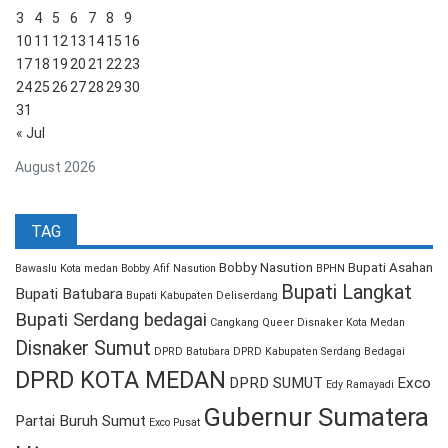
3
4
5
6
7
8
9
10
11
12
13
14
15
16
17
18
19
20
21
22
23
24
25
26
27
28
29
30
31
« Jul
August 2026
TAG
Bobby Nasution
Bupati Asahan
Bawaslu Kota medan
Bobby Afif Nasution
BPHN
Bupati Langkat
Bupati Batubara
Bupati Kabupaten Deliserdang
Bupati Serdang bedagai
Cangkang Queer
Disnaker Kota Medan
Disnaker Sumut
DPRD Batubara
DPRD Kabupaten Serdang Bedagai
DPRD KOTA MEDAN
DPRD SUMUT
Exco
Edy Ramayadi
Gubernur Sumatera
Partai Buruh Sumut
Exco Pusat