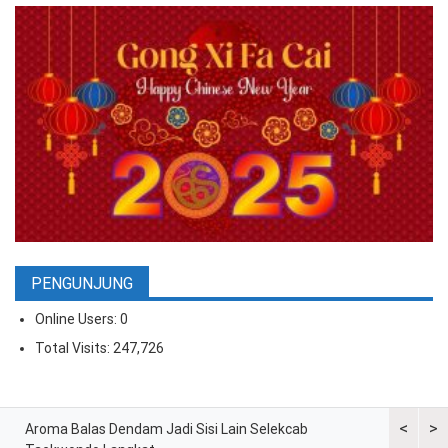
PENGUNJUNG
Online Users:
0
Total Visits:
247,726
<
>
ran
Aroma Balas Dendam Jadi Sisi Lain Selekcab
Taekwondo