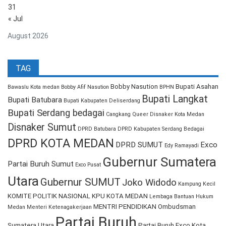
31
« Jul
August 2026
TAG
Bobby Nasution
Bupati Asahan
Bawaslu Kota medan
Bobby Afif Nasution
BPHN
Bupati Langkat
Bupati Batubara
Bupati Kabupaten Deliserdang
Bupati Serdang bedagai
Cangkang Queer
Disnaker Kota Medan
Disnaker Sumut
DPRD Batubara
DPRD Kabupaten Serdang Bedagai
DPRD KOTA MEDAN
DPRD SUMUT
Exco
Edy Ramayadi
Gubernur Sumatera
Partai Buruh Sumut
Exco Pusat
Utara
Gubernur SUMUT
Joko Widodo
Kampung Kecil
KOMITE POLITIK NASIONAL
KPU KOTA MEDAN
Lembaga Bantuan Hukum
MENTRI PENDIDIKAN
Ombudsman
Medan
Menteri Ketenagakerjaan
Partai Buruh
Sumatera Utara
Partai Buruh Exco Kota