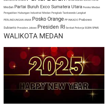
Partai Buruh Exco Sumatera Utara
Medan
Pemko Medan
Pengadilan Hubungan Industrial Medan
Pengkab Taekwondo Langkat
Posko Orange
Prabowo
PERLINDUNGAN ANAK
PP INKADO
Presiden RI
Subianto
Presiden Jokowi
Serikat Pekerja
SGBN
SPMS
WALIKOTA MEDAN