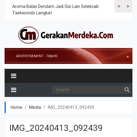
<
>
Cek
Aroma Balas Dendam Jadi Sisi Lain Selekcab
Taekwondoin
Taekwondo Langkat
Internasiona
Home
Media
IMG_20240413_092439
IMG_20240413_092439