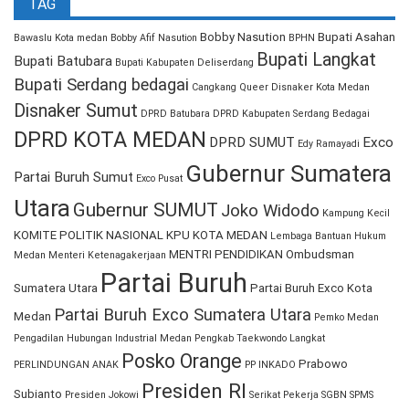
TAG
Bobby Nasution
Bupati Asahan
Bawaslu Kota medan
Bobby Afif Nasution
BPHN
Bupati Langkat
Bupati Batubara
Bupati Kabupaten Deliserdang
Bupati Serdang bedagai
Cangkang Queer
Disnaker Kota Medan
Disnaker Sumut
DPRD Batubara
DPRD Kabupaten Serdang Bedagai
DPRD KOTA MEDAN
DPRD SUMUT
Exco
Edy Ramayadi
Gubernur Sumatera
Partai Buruh Sumut
Exco Pusat
Utara
Gubernur SUMUT
Joko Widodo
Kampung Kecil
KOMITE POLITIK NASIONAL
KPU KOTA MEDAN
Lembaga Bantuan Hukum
MENTRI PENDIDIKAN
Ombudsman
Medan
Menteri Ketenagakerjaan
Partai Buruh
Sumatera Utara
Partai Buruh Exco Kota
Partai Buruh Exco Sumatera Utara
Medan
Pemko Medan
Pengadilan Hubungan Industrial Medan
Pengkab Taekwondo Langkat
Posko Orange
Prabowo
PERLINDUNGAN ANAK
PP INKADO
Presiden RI
Subianto
Presiden Jokowi
Serikat Pekerja
SGBN
SPMS