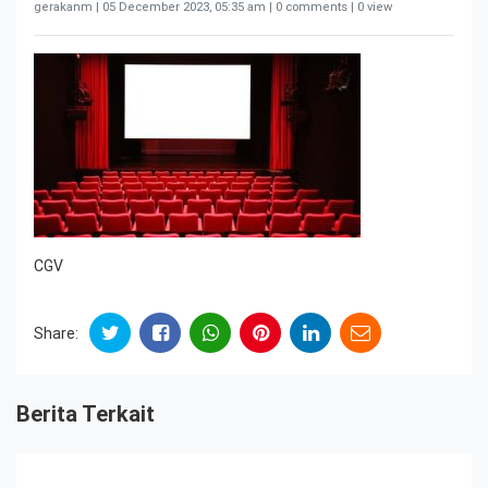
gerakanm |
05 December 2023, 05:35 am
| 0 comments | 0 view
CGV
Share:
Berita Terkait