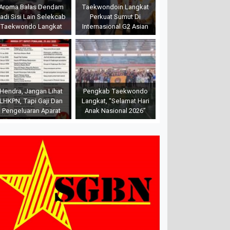
Aroma Balas Dendam
Taekwondoin Langkat
adi Sisi Lain Selekcab
Perkuat Sumut Di
Taekwondo Langkat
Internasional G2 Asian
Hendra, Jangan Lihat
Pengkab Taekwondo
LHKPN, Tapi Gaji Dan
Langkat, “Selamat Hari
Pengeluaran Aparat
Anak Nasional 2026”