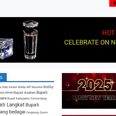
G
Bobby
u Kota medan
Bobby Afif Nasution
Bupati
ion
Bupati Asahan
BPHN
bara
Bupati Kabupaten Deliserdang
ati Langkat
Bupati
ang bedagai
Cangkang Queer