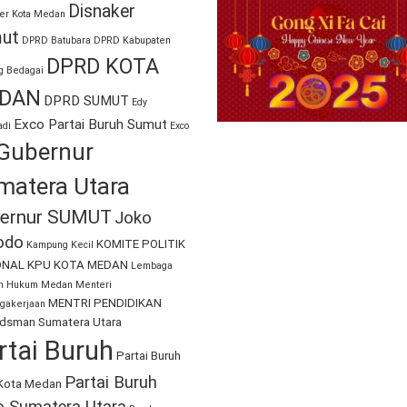
Disnaker
er Kota Medan
ut
DPRD Batubara
DPRD Kabupaten
DPRD KOTA
g Bedagai
DAN
DPRD SUMUT
Edy
Exco Partai Buruh Sumut
di
Exco
Gubernur
matera Utara
ernur SUMUT
Joko
odo
KOMITE POLITIK
Kampung Kecil
ONAL
KPU KOTA MEDAN
Lembaga
an Hukum Medan
Menteri
MENTRI PENDIDIKAN
gakerjaan
sman Sumatera Utara
rtai Buruh
Partai Buruh
Partai Buruh
Kota Medan