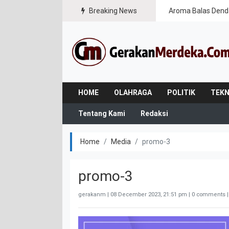
Breaking News
Aroma Balas Dend
HOME
OLAHRAGA
POLITIK
TEKN
Tentang Kami
Redaksi
Home
Media
promo-3
promo-3
gerakanm |
08 December 2023, 21:51 pm
| 0 comments |