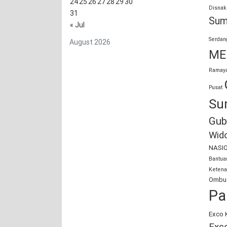
24
25
26
27
28
29
30
Disnak
31
Sum
« Jul
Serdan
August 2026
ME
Ramaya
Pusat
Su
Gub
Wid
NASI
Bantu
Ketena
Ombud
Pa
Exco 