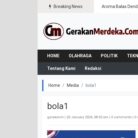
Breaking News
Aroma Balas Dend
HOME
OLAHRAGA
POLITIK
TEKN
Tentang Kami
Redaksi
Home
Media
bola1
bola1
gerakanm |
20 January 2024, 08:03 am
| 0 comments | 0 