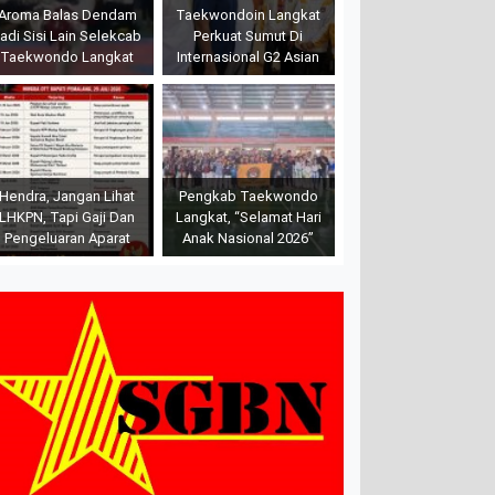
Aroma Balas Dendam
Taekwondoin Langkat
adi Sisi Lain Selekcab
Perkuat Sumut Di
Taekwondo Langkat
Internasional G2 Asian
Hendra, Jangan Lihat
Pengkab Taekwondo
LHKPN, Tapi Gaji Dan
Langkat, “Selamat Hari
Pengeluaran Aparat
Anak Nasional 2026”