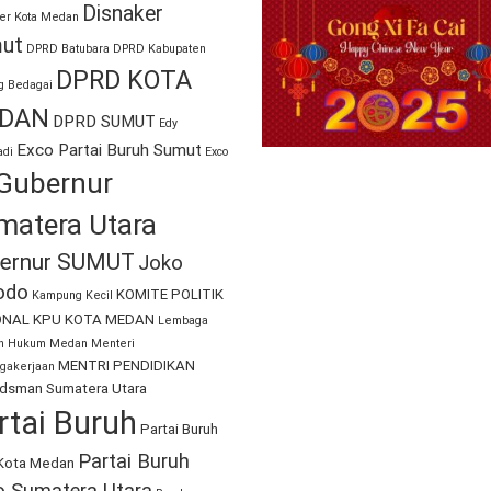
Disnaker
er Kota Medan
ut
DPRD Batubara
DPRD Kabupaten
DPRD KOTA
g Bedagai
DAN
DPRD SUMUT
Edy
Exco Partai Buruh Sumut
di
Exco
Gubernur
matera Utara
ernur SUMUT
Joko
odo
KOMITE POLITIK
Kampung Kecil
ONAL
KPU KOTA MEDAN
Lembaga
an Hukum Medan
Menteri
MENTRI PENDIDIKAN
gakerjaan
sman Sumatera Utara
rtai Buruh
Partai Buruh
Partai Buruh
Kota Medan