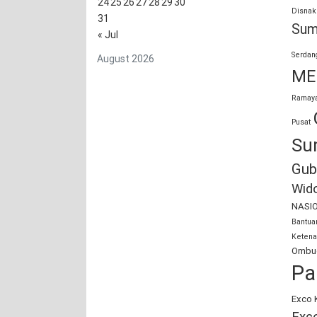
24
25
26
27
28
29
30
Disnak
31
Sum
« Jul
Serdan
August 2026
ME
Ramaya
Pusat
Su
Gub
Wid
NASI
Bantu
Ketena
Ombud
Pa
Exco 