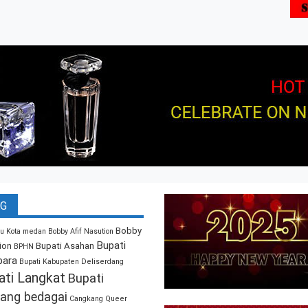
G
Bobby
u Kota medan
Bobby Afif Nasution
Bupati
ion
Bupati Asahan
BPHN
bara
Bupati Kabupaten Deliserdang
ati Langkat
Bupati
ang bedagai
Cangkang Queer