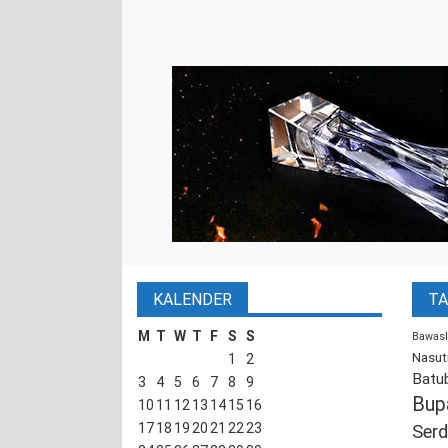
KALENDER
TA
M
T
W
T
F
S
S
Bawasl
Nasut
1
2
Batu
3
4
5
6
7
8
9
Bup
10
11
12
13
14
15
16
17
18
19
20
21
22
23
Serd