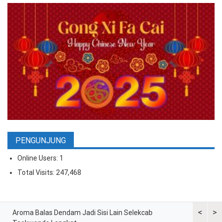
PENGUNJUNG
Online Users:
1
Total Visits:
247,468
<
>
ran
Aroma Balas Dendam Jadi Sisi Lain Selekcab
Taekwondo