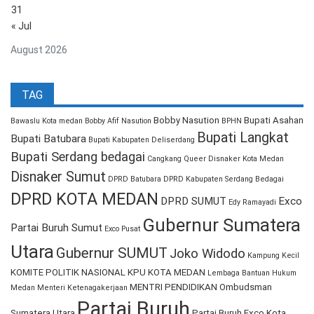
31
« Jul
August 2026
TAG
Bobby Nasution
Bupati Asahan
Bawaslu Kota medan
Bobby Afif Nasution
BPHN
Bupati Langkat
Bupati Batubara
Bupati Kabupaten Deliserdang
Bupati Serdang bedagai
Cangkang Queer
Disnaker Kota Medan
Disnaker Sumut
DPRD Batubara
DPRD Kabupaten Serdang Bedagai
DPRD KOTA MEDAN
DPRD SUMUT
Exco
Edy Ramayadi
Gubernur Sumatera
Partai Buruh Sumut
Exco Pusat
Utara
Gubernur SUMUT
Joko Widodo
Kampung Kecil
KOMITE POLITIK NASIONAL
KPU KOTA MEDAN
Lembaga Bantuan Hukum
MENTRI PENDIDIKAN
Ombudsman
Medan
Menteri Ketenagakerjaan
Partai Buruh
Sumatera Utara
Partai Buruh Exco Kota