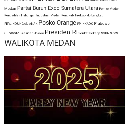
Partai Buruh Exco Sumatera Utara
Medan
Pemko Medan
Pengadilan Hubungan Industrial Medan
Pengkab Taekwondo Langkat
Posko Orange
Prabowo
PERLINDUNGAN ANAK
PP INKADO
Presiden RI
Subianto
Presiden Jokowi
Serikat Pekerja
SGBN
SPMS
WALIKOTA MEDAN