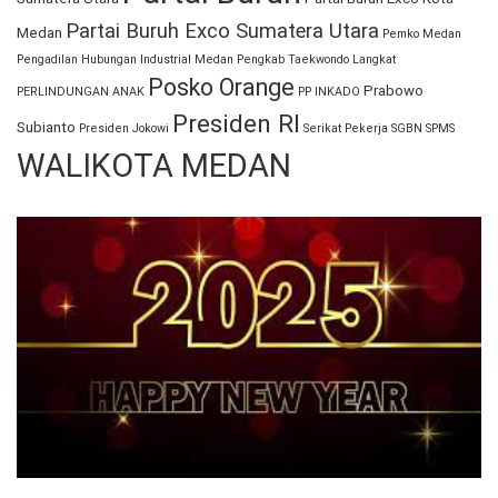
Partai Buruh Exco Sumatera Utara
Medan
Pemko Medan
Pengadilan Hubungan Industrial Medan
Pengkab Taekwondo Langkat
Posko Orange
Prabowo
PERLINDUNGAN ANAK
PP INKADO
Presiden RI
Subianto
Presiden Jokowi
Serikat Pekerja
SGBN
SPMS
WALIKOTA MEDAN