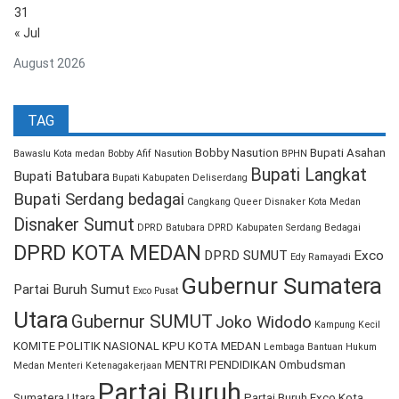
31
« Jul
August 2026
TAG
Bobby Nasution
Bupati Asahan
Bawaslu Kota medan
Bobby Afif Nasution
BPHN
Bupati Langkat
Bupati Batubara
Bupati Kabupaten Deliserdang
Bupati Serdang bedagai
Cangkang Queer
Disnaker Kota Medan
Disnaker Sumut
DPRD Batubara
DPRD Kabupaten Serdang Bedagai
DPRD KOTA MEDAN
DPRD SUMUT
Exco
Edy Ramayadi
Gubernur Sumatera
Partai Buruh Sumut
Exco Pusat
Utara
Gubernur SUMUT
Joko Widodo
Kampung Kecil
KOMITE POLITIK NASIONAL
KPU KOTA MEDAN
Lembaga Bantuan Hukum
MENTRI PENDIDIKAN
Ombudsman
Medan
Menteri Ketenagakerjaan
Partai Buruh
Sumatera Utara
Partai Buruh Exco Kota