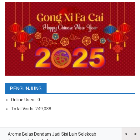
PENGUNJUNG
Online Users:
0
Total Visits:
249,088
<
>
ran
Aroma Balas Dendam Jadi Sisi Lain Selekcab
Taekwondo