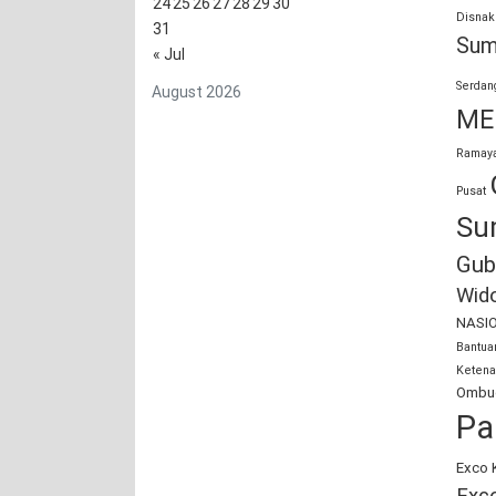
24
25
26
27
28
29
30
Disnak
31
Sum
« Jul
Serdan
August 2026
ME
Ramaya
Pusat
Su
Gub
Wid
NASI
Bantu
Ketena
Ombud
Pa
Exco 