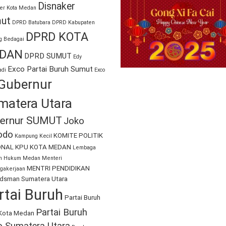
Disnaker
er Kota Medan
ut
DPRD Batubara
DPRD Kabupaten
DPRD KOTA
g Bedagai
DAN
DPRD SUMUT
Edy
Exco Partai Buruh Sumut
di
Exco
Gubernur
matera Utara
ernur SUMUT
Joko
odo
KOMITE POLITIK
Kampung Kecil
ONAL
KPU KOTA MEDAN
Lembaga
an Hukum Medan
Menteri
MENTRI PENDIDIKAN
gakerjaan
sman Sumatera Utara
rtai Buruh
Partai Buruh
Partai Buruh
Kota Medan