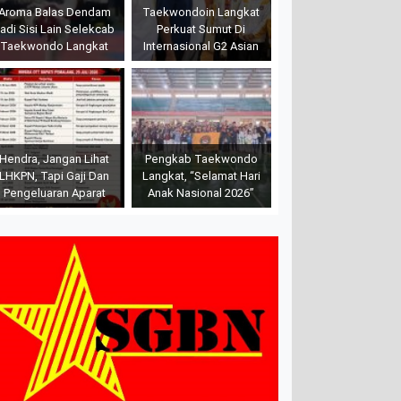
Aroma Balas Dendam
Taekwondoin Langkat
adi Sisi Lain Selekcab
Perkuat Sumut Di
Taekwondo Langkat
Internasional G2 Asian
Hendra, Jangan Lihat
Pengkab Taekwondo
LHKPN, Tapi Gaji Dan
Langkat, “Selamat Hari
Pengeluaran Aparat
Anak Nasional 2026”