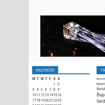
KALENDER
TA
M
T
W
T
F
S
S
Bawasl
Nasut
1
2
Batu
3
4
5
6
7
8
9
Bup
10
11
12
13
14
15
16
17
18
19
20
21
22
23
Serd