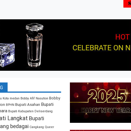
G
Bobby
u Kota medan
Bobby Afif Nasution
Bupati
ion
Bupati Asahan
BPHN
bara
Bupati Kabupaten Deliserdang
ati Langkat
Bupati
ang bedagai
Cangkang Queer