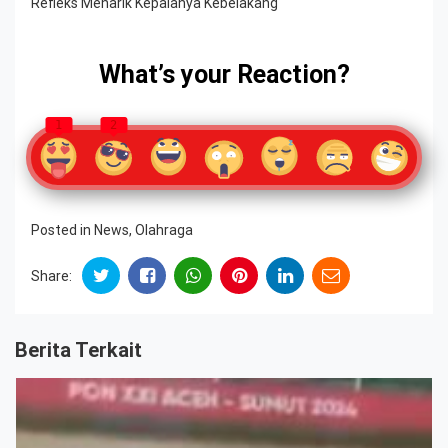
Refleks Menarik Kepalanya Kebelakang
What’s your Reaction?
1
2
Posted in
News
,
Olahraga
Share:
Berita Terkait