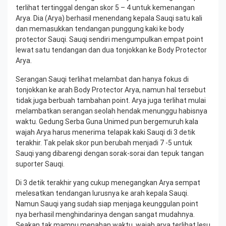
terlihat tertinggal dengan skor 5 – 4 untuk kemenangan
Arya. Dia (Arya) berhasil menendang kepala Sauqi satu kali
dan memasukkan tendangan punggung kaki ke body
protector Sauqi. Sauqi sendiri mengumpulkan empat point
lewat satu tendangan dan dua tonjokkan ke Body Protector
Arya.
Serangan Sauqi terlihat melambat dan hanya fokus di
tonjokkan ke arah Body Protector Arya, namun hal tersebut
tidak juga berbuah tambahan point. Arya juga terlihat mulai
melambatkan serangan seolah hendak menunggu habisnya
waktu. Gedung Serba Guna Unimed pun bergemuruh kala
wajah Arya harus menerima telapak kaki Sauqi di 3 detik
terakhir. Tak pelak skor pun berubah menjadi 7 -5 untuk
Sauqi yang dibarengi dengan sorak-sorai dan tepuk tangan
suporter Sauqi.
Di 3 detik terakhir yang cukup menegangkan Arya sempat
melesatkan tendangan lurusnya ke arah kepala Sauqi.
Namun Sauqi yang sudah siap menjaga keunggulan point
nya berhasil menghindarinya dengan sangat mudahnya.
Seakan tak mampu menahan waktu, wajah arya terlihat lesu