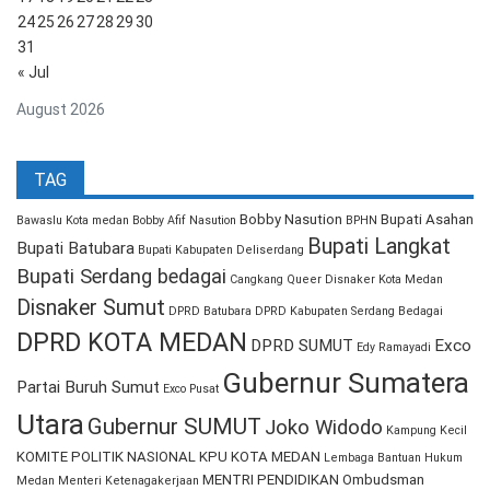
24
25
26
27
28
29
30
31
« Jul
August 2026
TAG
Bobby Nasution
Bupati Asahan
Bawaslu Kota medan
Bobby Afif Nasution
BPHN
Bupati Langkat
Bupati Batubara
Bupati Kabupaten Deliserdang
Bupati Serdang bedagai
Cangkang Queer
Disnaker Kota Medan
Disnaker Sumut
DPRD Batubara
DPRD Kabupaten Serdang Bedagai
DPRD KOTA MEDAN
DPRD SUMUT
Exco
Edy Ramayadi
Gubernur Sumatera
Partai Buruh Sumut
Exco Pusat
Utara
Gubernur SUMUT
Joko Widodo
Kampung Kecil
KOMITE POLITIK NASIONAL
KPU KOTA MEDAN
Lembaga Bantuan Hukum
MENTRI PENDIDIKAN
Ombudsman
Medan
Menteri Ketenagakerjaan