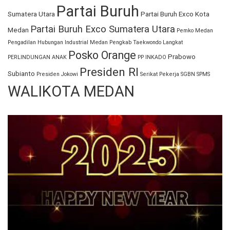
Partai Buruh
Sumatera Utara
Partai Buruh Exco Kota
Partai Buruh Exco Sumatera Utara
Medan
Pemko Medan
Pengadilan Hubungan Industrial Medan
Pengkab Taekwondo Langkat
Posko Orange
Prabowo
PERLINDUNGAN ANAK
PP INKADO
Presiden RI
Subianto
Presiden Jokowi
Serikat Pekerja
SGBN
SPMS
WALIKOTA MEDAN