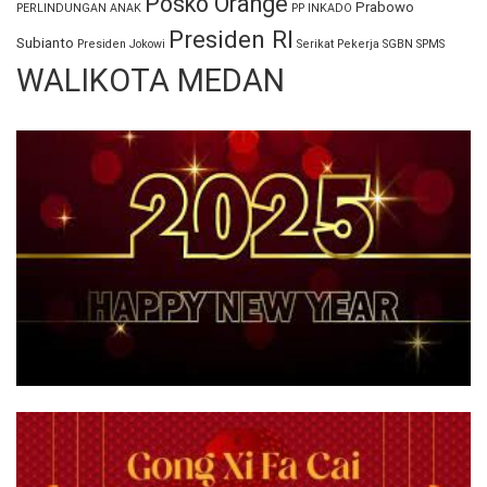
Posko Orange
Prabowo
PERLINDUNGAN ANAK
PP INKADO
Presiden RI
Subianto
Presiden Jokowi
Serikat Pekerja
SGBN
SPMS
WALIKOTA MEDAN