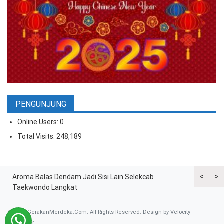
PENGUNJUNG
Online Users:
0
Total Visits:
248,189
<
>
ran
Aroma Balas Dendam Jadi Sisi Lain Selekcab
Taekwondo
Taekwondo Langkat
G2 Asian
© 2026 GerakanMerdeka.Com. All Rights Reserved. Design by
Velocity
Developer
.