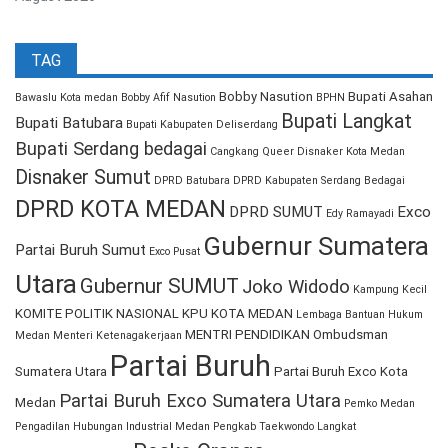
TAG
Bobby Nasution
Bupati Asahan
Bawaslu Kota medan
Bobby Afif Nasution
BPHN
Bupati Langkat
Bupati Batubara
Bupati Kabupaten Deliserdang
Bupati Serdang bedagai
Cangkang Queer
Disnaker Kota Medan
Disnaker Sumut
DPRD Batubara
DPRD Kabupaten Serdang Bedagai
DPRD KOTA MEDAN
DPRD SUMUT
Exco
Edy Ramayadi
Gubernur Sumatera
Partai Buruh Sumut
Exco Pusat
Utara
Gubernur SUMUT
Joko Widodo
Kampung Kecil
KOMITE POLITIK NASIONAL
KPU KOTA MEDAN
Lembaga Bantuan Hukum
MENTRI PENDIDIKAN
Ombudsman
Medan
Menteri Ketenagakerjaan
Partai Buruh
Sumatera Utara
Partai Buruh Exco Kota
Partai Buruh Exco Sumatera Utara
Medan
Pemko Medan
Pengadilan Hubungan Industrial Medan
Pengkab Taekwondo Langkat