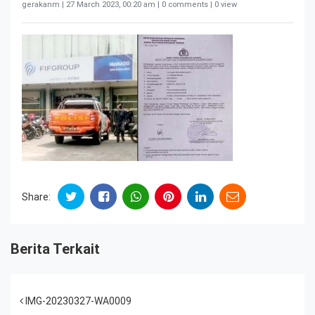
gerakanm |
27 March 2023, 00:20 am
| 0 comments | 0 view
Share:
Berita Terkait
Post navigation
IMG-20230327-WA0009