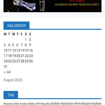
KALENDER
M
T
W
T
F
S
S
1
2
3
4
5
6
7
8
9
10
11
12
13
14
15
16
17
18
19
20
21
22
23
24
25
26
27
28
29
30
31
« Jul
August 2026
TAG
Bobby Nasution
Bupati Asahan
Bawaslu Kota medan
Bobby Afif Nasution
BPHN