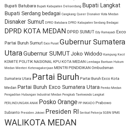
Bupati Langkat
Bupati Batubara
Bupati Kabupaten Deliserdang
Bupati Serdang bedagai
Cangkang Queer
Disnaker Kota Medan
Disnaker Sumut
DPRD Batubara
DPRD Kabupaten Serdang Bedagai
DPRD KOTA MEDAN
DPRD SUMUT
Exco
Edy Ramayadi
Gubernur Sumatera
Partai Buruh Sumut
Exco Pusat
Utara
Gubernur SUMUT
Joko Widodo
Kampung Kecil
KOMITE POLITIK NASIONAL
KPU KOTA MEDAN
Lembaga Bantuan Hukum
MENTRI PENDIDIKAN
Ombudsman
Medan
Menteri Ketenagakerjaan
Partai Buruh
Sumatera Utara
Partai Buruh Exco Kota
Partai Buruh Exco Sumatera Utara
Medan
Pemko Medan
Pengadilan Hubungan Industrial Medan
Pengkab Taekwondo Langkat
Posko Orange
Prabowo
PERLINDUNGAN ANAK
PP INKADO
Presiden RI
Subianto
Presiden Jokowi
Serikat Pekerja
SGBN
SPMS
WALIKOTA MEDAN