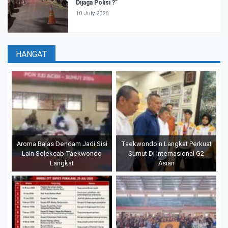
Dijaga Polisi ?”
10 July 2026
HANGAT
Aroma Balas Dendam Jadi Sisi
Taekwondoin Langkat Perkuat
Lain Selekcab Taekwondo
Sumut Di Internasional G2
Langkat
Asian