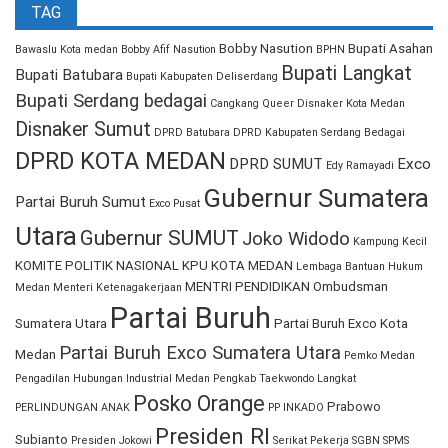
TAG
Bobby Nasution
Bupati Asahan
Bawaslu Kota medan
Bobby Afif Nasution
BPHN
Bupati Langkat
Bupati Batubara
Bupati Kabupaten Deliserdang
Bupati Serdang bedagai
Cangkang Queer
Disnaker Kota Medan
Disnaker Sumut
DPRD Batubara
DPRD Kabupaten Serdang Bedagai
DPRD KOTA MEDAN
DPRD SUMUT
Exco
Edy Ramayadi
Gubernur Sumatera
Partai Buruh Sumut
Exco Pusat
Utara
Gubernur SUMUT
Joko Widodo
Kampung Kecil
KOMITE POLITIK NASIONAL
KPU KOTA MEDAN
Lembaga Bantuan Hukum
MENTRI PENDIDIKAN
Ombudsman
Medan
Menteri Ketenagakerjaan
Partai Buruh
Sumatera Utara
Partai Buruh Exco Kota
Partai Buruh Exco Sumatera Utara
Medan
Pemko Medan
Pengadilan Hubungan Industrial Medan
Pengkab Taekwondo Langkat
Posko Orange
Prabowo
PERLINDUNGAN ANAK
PP INKADO
Presiden RI
Subianto
Presiden Jokowi
Serikat Pekerja
SGBN
SPMS