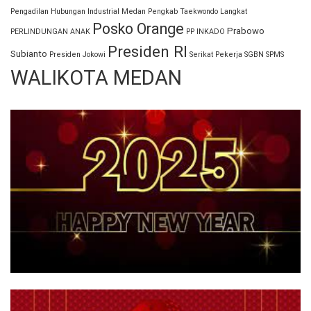
Pengadilan Hubungan Industrial Medan
Pengkab Taekwondo Langkat
Posko Orange
Prabowo
PERLINDUNGAN ANAK
PP INKADO
Presiden RI
Subianto
Presiden Jokowi
Serikat Pekerja
SGBN
SPMS
WALIKOTA MEDAN