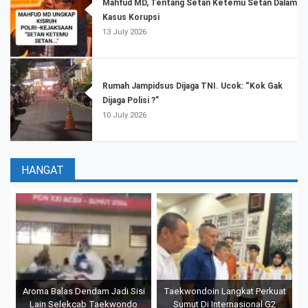
Mahfud MD, Tentang Setan Ketemu Setan Dalam
Kasus Korupsi
13 July 2026
Rumah Jampidsus Dijaga TNI. Ucok: “Kok Gak
Dijaga Polisi ?”
10 July 2026
HANGAT
Aroma Balas Dendam Jadi Sisi
Taekwondoin Langkat Perkuat
Lain Selekcab Taekwondo
Sumut Di Internasional G2