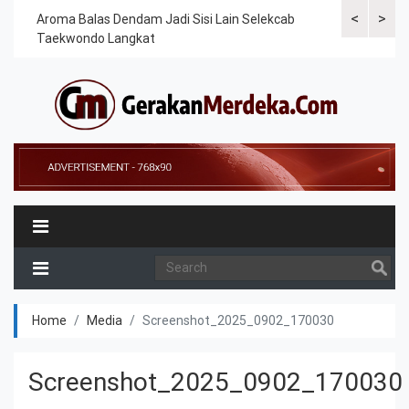
<
>
Cek
Aroma Balas Dendam Jadi Sisi Lain Selekcab
Taekwondoin
Taekwondo Langkat
Internasiona
Home
Media
Screenshot_2025_0902_170030
Screenshot_2025_0902_170030