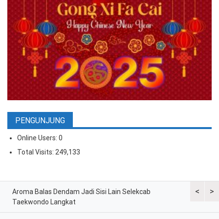
PENGUNJUNG
Online Users:
0
Total Visits:
249,133
<
>
ran
Aroma Balas Dendam Jadi Sisi Lain Selekcab
Taekwondo
Taekwondo Langkat
G2 Asian