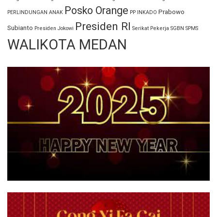
Posko Orange
Prabowo
PERLINDUNGAN ANAK
PP INKADO
Presiden RI
Subianto
Presiden Jokowi
Serikat Pekerja
SGBN
SPMS
WALIKOTA MEDAN