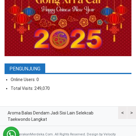
PENGUNJUNG
Online Users:
0
Total Visits:
249,070
<
>
ran
Aroma Balas Dendam Jadi Sisi Lain Selekcab
Taekwondo
Taekwondo Langkat
G2 Asian
© 2026 GerakanMerdeka.Com. All Rights Reserved. Design by
Velocity