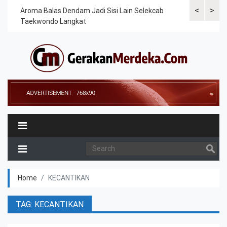
<
>
Cek
Aroma Balas Dendam Jadi Sisi Lain Selekcab
Taekwondoin
Taekwondo Langkat
Internasiona
Home
KECANTIKAN
TAG: KECANTIKAN