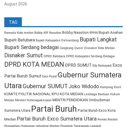
August 2026
TAG
Bobby Nasution
Bupati Asahan
Bawaslu Kota medan
Bobby Afif Nasution
BPHN
Bupati Langkat
Bupati Batubara
Bupati Kabupaten Deliserdang
Bupati Serdang bedagai
Cangkang Queer
Disnaker Kota Medan
Disnaker Sumut
DPRD Batubara
DPRD Kabupaten Serdang Bedagai
DPRD KOTA MEDAN
DPRD SUMUT
Exco
Edy Ramayadi
Gubernur Sumatera
Partai Buruh Sumut
Exco Pusat
Utara
Gubernur SUMUT
Joko Widodo
Kampung Kecil
KOMITE POLITIK NASIONAL
KPU KOTA MEDAN
Lembaga Bantuan Hukum
MENTRI PENDIDIKAN
Ombudsman
Medan
Menteri Ketenagakerjaan
Partai Buruh
Sumatera Utara
Partai Buruh Exco Kota
Partai Buruh Exco Sumatera Utara
Medan
Pemko Medan
Pengadilan Hubungan Industrial Medan
Pengkab Taekwondo Langkat