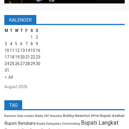
KALENDER
M
T
W
T
F
S
S
1
2
3
4
5
6
7
8
9
10
11
12
13
14
15
16
17
18
19
20
21
22
23
24
25
26
27
28
29
30
31
« Jul
August 2026
TAG
Bobby Nasution
Bupati Asahan
Bawaslu Kota medan
Bobby Afif Nasution
BPHN
Bupati Langkat
Bupati Batubara
Bupati Kabupaten Deliserdang