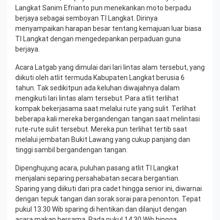
Langkat Sanim Efrianto pun menekankan moto berpadu
berjaya sebagai semboyan TI Langkat. Dirinya
menyampaikan harapan besar tentang kemajuan luar biasa
TI Langkat dengan mengedepankan perpaduan guna
berjaya.
Acara Latgab yang dimulai dari lari lintas alam tersebut, yang
diikuti oleh atlit termuda Kabupaten Langkat berusia 6
tahun. Tak sedikitpun ada keluhan diwajahnya dalam
mengikuti lari lintas alam tersebut. Para atlit terlihat
kompak bekerjasama saat melalui rute yang sulit. Terlihat
beberapa kali mereka bergandengan tangan saat melintasi
rute-rute sulit tersebut. Mereka pun terlihat tertib saat
melalui jembatan Bukit Lawang yang cukup panjang dan
tinggi sambil bergandengan tangan.
Dipenghujung acara, puluhan pasang atlit TI Langkat
menjalani separing persahabatan secara bergantian.
Sparing yang diikuti dari pra cadet hingga senior ini, diwarnai
dengan tepuk tangan dan sorak sorai para penonton. Tepat
pukul 13.30 Wib sparing di hentikan dan dilanjut dengan
acara makan bersama. Pada pukul 14.30 Wib hingga