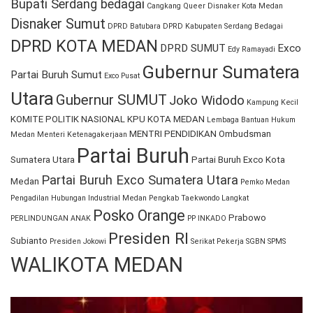
Bupati Serdang bedagai
Cangkang Queer
Disnaker Kota Medan
Disnaker Sumut
DPRD Batubara
DPRD Kabupaten Serdang Bedagai
DPRD KOTA MEDAN
DPRD SUMUT
Exco
Edy Ramayadi
Gubernur Sumatera
Partai Buruh Sumut
Exco Pusat
Utara
Gubernur SUMUT
Joko Widodo
Kampung Kecil
KOMITE POLITIK NASIONAL
KPU KOTA MEDAN
Lembaga Bantuan Hukum
MENTRI PENDIDIKAN
Ombudsman
Medan
Menteri Ketenagakerjaan
Partai Buruh
Sumatera Utara
Partai Buruh Exco Kota
Partai Buruh Exco Sumatera Utara
Medan
Pemko Medan
Pengadilan Hubungan Industrial Medan
Pengkab Taekwondo Langkat
Posko Orange
Prabowo
PERLINDUNGAN ANAK
PP INKADO
Presiden RI
Subianto
Presiden Jokowi
Serikat Pekerja
SGBN
SPMS
WALIKOTA MEDAN