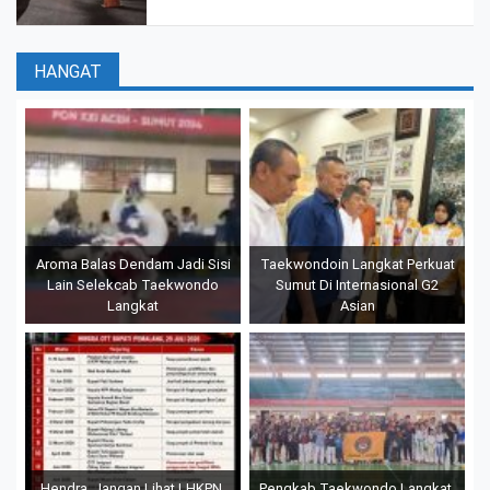
HANGAT
Aroma Balas Dendam Jadi Sisi
Taekwondoin Langkat Perkuat
Lain Selekcab Taekwondo
Sumut Di Internasional G2
Langkat
Asian
Hendra, Jangan Lihat LHKPN,
Pengkab Taekwondo Langkat,