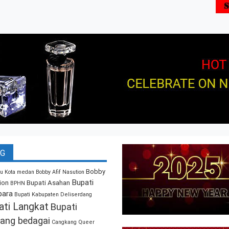
G
Bobby
u Kota medan
Bobby Afif Nasution
Bupati
ion
Bupati Asahan
BPHN
bara
Bupati Kabupaten Deliserdang
ati Langkat
Bupati
ang bedagai
Cangkang Queer