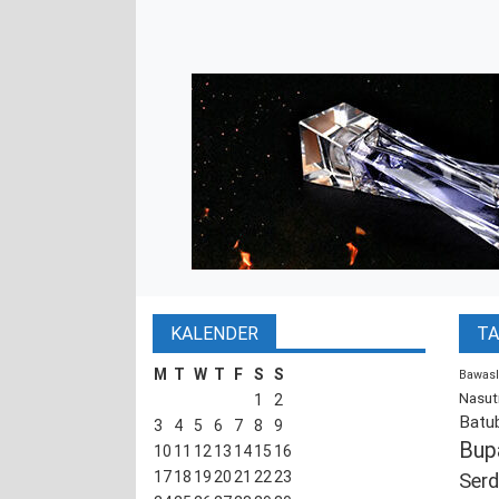
KALENDER
TA
M
T
W
T
F
S
S
Bawasl
Nasut
1
2
Batu
3
4
5
6
7
8
9
Bup
10
11
12
13
14
15
16
17
18
19
20
21
22
23
Serd