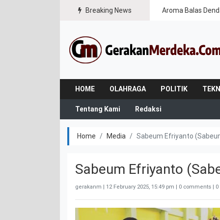
Breaking News
Aroma Balas Dend
HOME
OLAHRAGA
POLITIK
TEKN
Tentang Kami
Redaksi
Home
Media
Sabeum Efriyanto (Sabeu
Sabeum Efriyanto (Sab
gerakanm |
12 February 2025, 15:49 pm
| 0 comments | 0