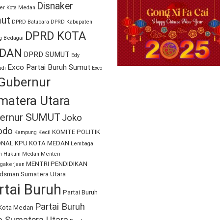
Disnaker
er Kota Medan
ut
DPRD Batubara
DPRD Kabupaten
DPRD KOTA
g Bedagai
DAN
DPRD SUMUT
Edy
Exco Partai Buruh Sumut
di
Exco
Gubernur
matera Utara
ernur SUMUT
Joko
odo
KOMITE POLITIK
Kampung Kecil
ONAL
KPU KOTA MEDAN
Lembaga
an Hukum Medan
Menteri
MENTRI PENDIDIKAN
gakerjaan
sman Sumatera Utara
rtai Buruh
Partai Buruh
Partai Buruh
Kota Medan