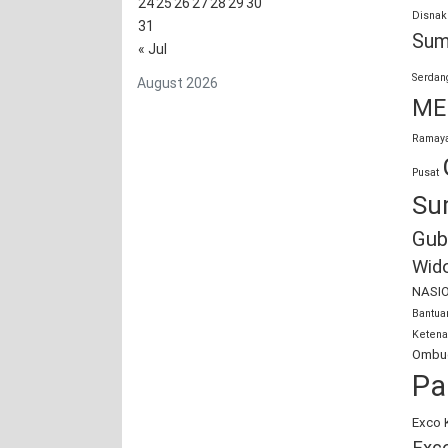
24
25
26
27
28
29
30
Disnak
31
Sum
« Jul
Serdan
August 2026
ME
Ramaya
Pusat
Su
Gub
Wid
NASI
Bantu
Ketena
Ombud
Pa
Exco 