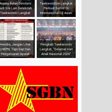
Aroma Balas Dendam
Taekwondoin Langkat
adi Sisi Lain Selekcab
Perkuat Sumut Di
Taekwondo Langkat
Internasional G2 Asian
Hendra, Jangan Lihat
Pengkab Taekwondo
LHKPN, Tapi Gaji Dan
Langkat, “Selamat Hari
Pengeluaran Aparat
Anak Nasional 2026”