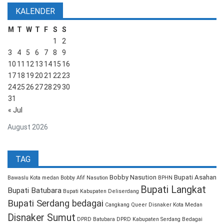
KALENDER
M
T
W
T
F
S
S
1
2
3
4
5
6
7
8
9
10
11
12
13
14
15
16
17
18
19
20
21
22
23
24
25
26
27
28
29
30
31
« Jul
August 2026
TAG
Bobby Nasution
Bupati Asahan
Bawaslu Kota medan
Bobby Afif Nasution
BPHN
Bupati Langkat
Bupati Batubara
Bupati Kabupaten Deliserdang
Bupati Serdang bedagai
Cangkang Queer
Disnaker Kota Medan
Disnaker Sumut
DPRD Batubara
DPRD Kabupaten Serdang Bedagai