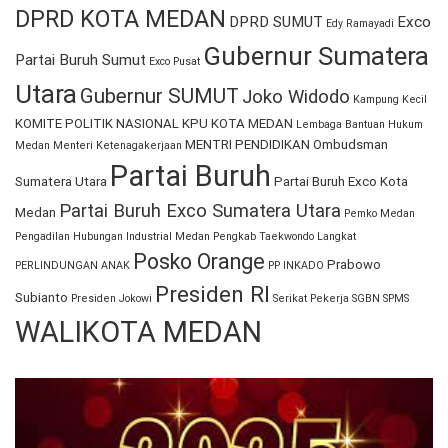
DPRD KOTA MEDAN
DPRD SUMUT
Exco
Edy Ramayadi
Gubernur Sumatera
Partai Buruh Sumut
Exco Pusat
Utara
Gubernur SUMUT
Joko Widodo
Kampung Kecil
KOMITE POLITIK NASIONAL
KPU KOTA MEDAN
Lembaga Bantuan Hukum
MENTRI PENDIDIKAN
Ombudsman
Medan
Menteri Ketenagakerjaan
Partai Buruh
Sumatera Utara
Partai Buruh Exco Kota
Partai Buruh Exco Sumatera Utara
Medan
Pemko Medan
Pengadilan Hubungan Industrial Medan
Pengkab Taekwondo Langkat
Posko Orange
Prabowo
PERLINDUNGAN ANAK
PP INKADO
Presiden RI
Subianto
Presiden Jokowi
Serikat Pekerja
SGBN
SPMS
WALIKOTA MEDAN