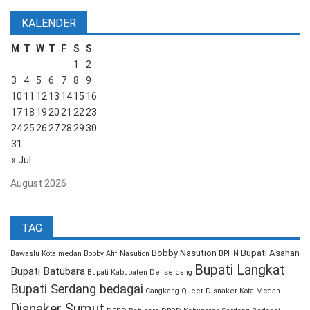
KALENDER
M
T
W
T
F
S
S
1
2
3
4
5
6
7
8
9
10
11
12
13
14
15
16
17
18
19
20
21
22
23
24
25
26
27
28
29
30
31
« Jul
August 2026
TAG
Bobby Nasution
Bupati Asahan
Bawaslu Kota medan
Bobby Afif Nasution
BPHN
Bupati Langkat
Bupati Batubara
Bupati Kabupaten Deliserdang
Bupati Serdang bedagai
Cangkang Queer
Disnaker Kota Medan
Disnaker Sumut