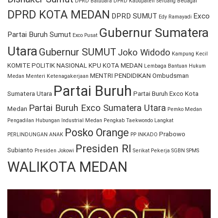
DPRD Batubara
DPRD Kabupaten Serdang Bedagai
DPRD KOTA MEDAN
DPRD SUMUT
Exco
Edy Ramayadi
Gubernur Sumatera
Partai Buruh Sumut
Exco Pusat
Utara
Gubernur SUMUT
Joko Widodo
Kampung Kecil
KOMITE POLITIK NASIONAL
KPU KOTA MEDAN
Lembaga Bantuan Hukum
MENTRI PENDIDIKAN
Ombudsman
Medan
Menteri Ketenagakerjaan
Partai Buruh
Sumatera Utara
Partai Buruh Exco Kota
Partai Buruh Exco Sumatera Utara
Medan
Pemko Medan
Pengadilan Hubungan Industrial Medan
Pengkab Taekwondo Langkat
Posko Orange
Prabowo
PERLINDUNGAN ANAK
PP INKADO
Presiden RI
Subianto
Presiden Jokowi
Serikat Pekerja
SGBN
SPMS
WALIKOTA MEDAN