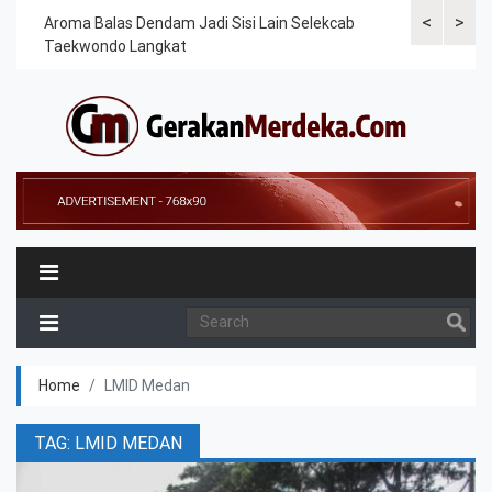
<
>
Cek
Aroma Balas Dendam Jadi Sisi Lain Selekcab
Taekwondoin
Taekwondo Langkat
Internasiona
Home
LMID Medan
TAG: LMID MEDAN