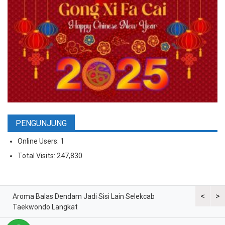
PENGUNJUNG
Online Users:
1
Total Visits:
247,830
<
>
ran
Aroma Balas Dendam Jadi Sisi Lain Selekcab
Taekwondo
Taekwondo Langkat
G2 Asian