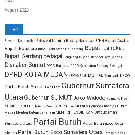
« Jul
August 2026
TAG
Bobby Nasution
Bupati Asahan
Bawaslu Kota medan
Bobby Afif Nasution
BPHN
Bupati Langkat
Bupati Batubara
Bupati Kabupaten Deliserdang
Bupati Serdang bedagai
Cangkang Queer
Disnaker Kota Medan
Disnaker Sumut
DPRD Batubara
DPRD Kabupaten Serdang Bedagai
DPRD KOTA MEDAN
DPRD SUMUT
Exco
Edy Ramayadi
Gubernur Sumatera
Partai Buruh Sumut
Exco Pusat
Utara
Gubernur SUMUT
Joko Widodo
Kampung Kecil
KOMITE POLITIK NASIONAL
KPU KOTA MEDAN
Lembaga Bantuan Hukum
MENTRI PENDIDIKAN
Ombudsman
Medan
Menteri Ketenagakerjaan
Partai Buruh
Sumatera Utara
Partai Buruh Exco Kota
Partai Buruh Exco Sumatera Utara
Medan
Pemko Medan