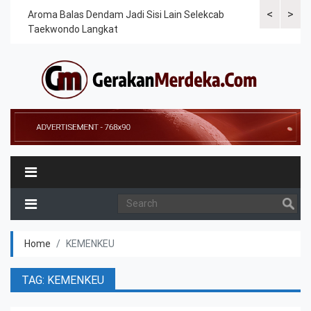
<
>
Cek
Aroma Balas Dendam Jadi Sisi Lain Selekcab
Taekwondoin
Taekwondo Langkat
Internasiona
Home
KEMENKEU
TAG: KEMENKEU