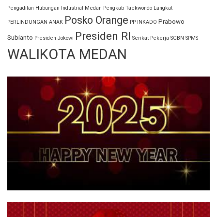
Pengadilan Hubungan Industrial Medan
Pengkab Taekwondo Langkat
Posko Orange
Prabowo
PERLINDUNGAN ANAK
PP INKADO
Presiden RI
Subianto
Presiden Jokowi
Serikat Pekerja
SGBN
SPMS
WALIKOTA MEDAN