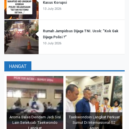
Kasus Korupsi
13 July 2026
Rumah Jampidsus Dijaga TNI. Ucok: “Kok Gak
Dijaga Polisi ?”
10 July 2026
HANGAT
Aroma Balas Dendam Jadi Sisi
Taekwondoin Langkat Perkuat
Lain Selekcab Taekwondo
Sumut Di Internasional G2
Langkat
Asian