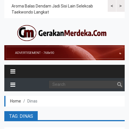
<
>
Cek
Aroma Balas Dendam Jadi Sisi Lain Selekcab
Taekwondoin
Taekwondo Langkat
Internasiona
Home
Dinas
TAG: DINAS