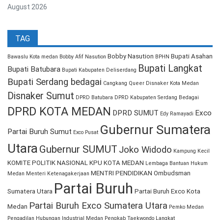
August 2026
TAG
Bobby Nasution
Bupati Asahan
Bawaslu Kota medan
Bobby Afif Nasution
BPHN
Bupati Langkat
Bupati Batubara
Bupati Kabupaten Deliserdang
Bupati Serdang bedagai
Cangkang Queer
Disnaker Kota Medan
Disnaker Sumut
DPRD Batubara
DPRD Kabupaten Serdang Bedagai
DPRD KOTA MEDAN
DPRD SUMUT
Exco
Edy Ramayadi
Gubernur Sumatera
Partai Buruh Sumut
Exco Pusat
Utara
Gubernur SUMUT
Joko Widodo
Kampung Kecil
KOMITE POLITIK NASIONAL
KPU KOTA MEDAN
Lembaga Bantuan Hukum
MENTRI PENDIDIKAN
Ombudsman
Medan
Menteri Ketenagakerjaan
Partai Buruh
Sumatera Utara
Partai Buruh Exco Kota
Partai Buruh Exco Sumatera Utara
Medan
Pemko Medan
Pengadilan Hubungan Industrial Medan
Pengkab Taekwondo Langkat