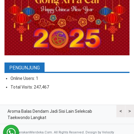
PENGUNJUNG
Online Users:
1
Total Visits:
247,467
<
>
ran
Aroma Balas Dendam Jadi Sisi Lain Selekcab
Taekwondo
Taekwondo Langkat
G2 Asian
© 2026 GerakanMerdeka.Com. All Rights Reserved. Design by
Velocity