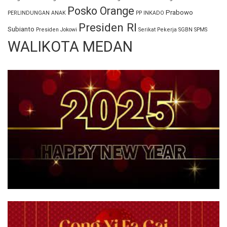
Posko Orange
Prabowo
PERLINDUNGAN ANAK
PP INKADO
Presiden RI
Subianto
Presiden Jokowi
Serikat Pekerja
SGBN
SPMS
WALIKOTA MEDAN