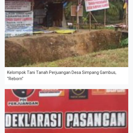
Kelompok Tani Tanah Perjuangan Desa Simpang Gambus,
"Reborn"