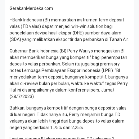
GerakanMerdeka.com
–
Bank Indonesia
(BI) memastikan instrumen term deposit
valas (TD valas) dapat menjadi win-win solution bagi
pengelolaan devisa hasil ekspor (DHE) sumber daya alam
(SDA) yang melibatkan eksportir dan perbankan di Tanah Air.
Gubernur Bank Indonesia (BI) Perry Warjiyo menegaskan BI
akan memberikan bunga yang kompetitif bagi penempatan
deposito valas perbankan. Selain itu juga bagi promisory
notes Lembaga Pembiayaan Ekspor Indonesia (LPEI). “BI
menyediakan term deposit, bunganya kompetitif, bunganya
akan di-review bulan per bulan, waktu ke waktu” tegas Perry.
Hal ini disampaikannya dalam konferensi pers, Jumat
(28/7/2023).
Bahkan, bunganya kompetitif dengan bunga deposito valas
di luar negeri. Tidak hanya itu, Perry menjamin bunga TD
valasnya akan lebih tinggi dari bunga deposito valas dalam
negeri yang berkisar 1,75% dan 2,25%.