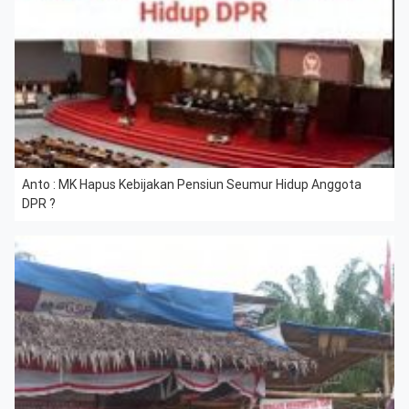
Anto : MK Hapus Kebijakan Pensiun Seumur Hidup Anggota
DPR ?