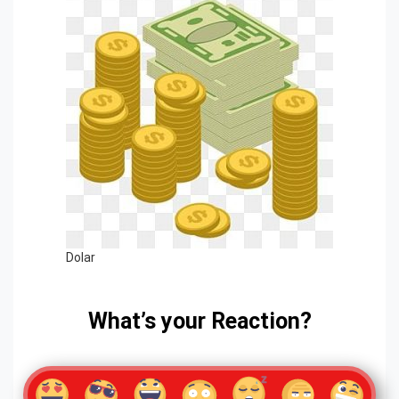
Dolar
What’s your Reaction?