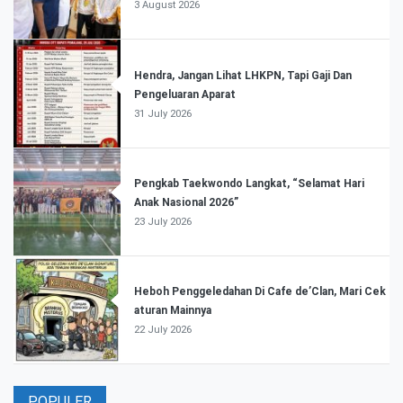
3 August 2026
Hendra, Jangan Lihat LHKPN, Tapi Gaji Dan
Pengeluaran Aparat
31 July 2026
Pengkab Taekwondo Langkat, “Selamat Hari
Anak Nasional 2026”
23 July 2026
Heboh Penggeledahan Di Cafe de’Clan, Mari Cek
aturan Mainnya
22 July 2026
POPULER