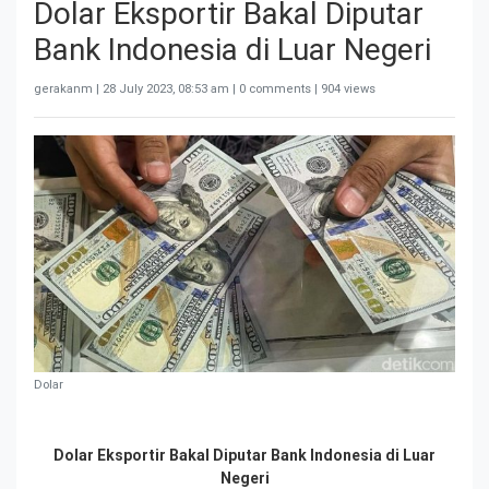
Dolar Eksportir Bakal Diputar
Bank Indonesia di Luar Negeri
gerakanm |
28 July 2023, 08:53 am
| 0 comments | 904 views
Dolar
Dolar Eksportir Bakal Diputar Bank Indonesia di Luar
Negeri