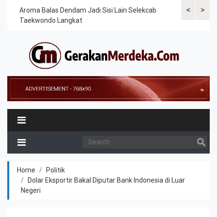
<
>
Cek
Aroma Balas Dendam Jadi Sisi Lain Selekcab
Taekwondoin
Taekwondo Langkat
Internasiona
Home
Politik
Dolar Eksportir Bakal Diputar Bank Indonesia di Luar
Negeri