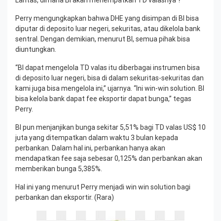
Lantas, dimana BI akan menempatkan TD valasnya ?
Perry mengungkapkan bahwa DHE yang disimpan di BI bisa
diputar di deposito luar negeri, sekuritas, atau dikelola bank
sentral. Dengan demikian, menurut BI, semua pihak bisa
diuntungkan.
“BI dapat mengelola TD valas itu diberbagai instrumen bisa
di deposito luar negeri, bisa di dalam sekuritas-sekuritas dan
kami juga bisa mengelola ini,” ujarnya. “Ini win-win solution. BI
bisa kelola bank dapat fee eksportir dapat bunga,” tegas
Perry.
BI pun menjanjikan bunga sekitar 5,51% bagi TD valas US$ 10
juta yang ditempatkan dalam waktu 3 bulan kepada
perbankan. Dalam hal ini, perbankan hanya akan
mendapatkan fee saja sebesar 0,125% dan perbankan akan
memberikan bunga 5,385%.
Hal ini yang menurut Perry menjadi win win solution bagi
perbankan dan eksportir. (Rara)