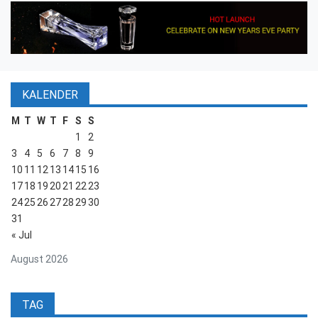
KALENDER
M
T
W
T
F
S
S
1
2
3
4
5
6
7
8
9
10
11
12
13
14
15
16
17
18
19
20
21
22
23
24
25
26
27
28
29
30
31
« Jul
August 2026
TAG